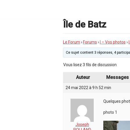
Aller
au
contenu
Île de Batz
Le Forum
›
Forums
›
I – Vos photos
›
Ce sujet contient 3 réponses, 4 participa
Vous lisez 3 fils de discussion
Auteur
Messages
24 mai 2022 à 9 h 52 min
Quelques photo
photo 1
Joseph
ROLLAND