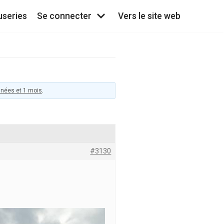
useries
Se connecter
Vers le site web
années et 1 mois
.
#3130