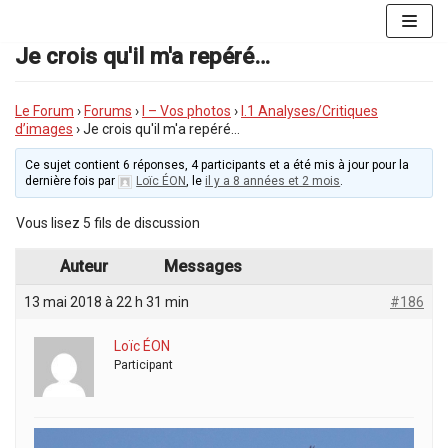
Aller
au
Je crois qu'il m'a repéré…
contenu
Le Forum
›
Forums
›
I – Vos photos
›
I.1 Analyses/Critiques
d’images
›
Je crois qu'il m'a repéré…
Ce sujet contient 6 réponses, 4 participants et a été mis à jour pour la
dernière fois par
Loïc ÉON
, le
il y a 8 années et 2 mois
.
Vous lisez 5 fils de discussion
Auteur
Messages
13 mai 2018 à 22 h 31 min
#186
Loïc ÉON
Participant