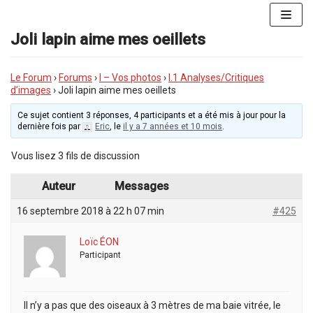
Aller
au
Joli lapin aime mes oeillets
contenu
Le Forum
›
Forums
›
I – Vos photos
›
I.1 Analyses/Critiques
d’images
›
Joli lapin aime mes oeillets
Ce sujet contient 3 réponses, 4 participants et a été mis à jour pour la
dernière fois par
Eric
, le
il y a 7 années et 10 mois
.
Vous lisez 3 fils de discussion
Auteur
Messages
16 septembre 2018 à 22 h 07 min
#425
Loïc ÉON
Participant
Il n’y a pas que des oiseaux à 3 mètres de ma baie vitrée, le