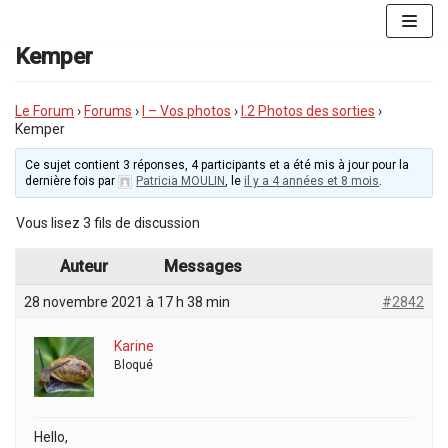
Aller
au
Kemper
contenu
Le Forum
›
Forums
›
I – Vos photos
›
I.2 Photos des sorties
›
Kemper
Ce sujet contient 3 réponses, 4 participants et a été mis à jour pour la
dernière fois par
Patricia MOULIN
, le
il y a 4 années et 8 mois
.
Vous lisez 3 fils de discussion
Auteur
Messages
28 novembre 2021 à 17 h 38 min
#2842
Karine
Bloqué
Hello,