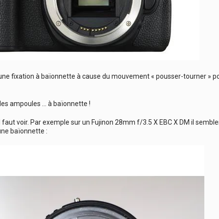
une fixation à baïonnette à cause du mouvement « pousser-tourner » p
es ampoules … à baïonnette !
 il faut voir. Par exemple sur un Fujinon 28mm f/3.5 X EBC X DM il semble
une baïonnette :