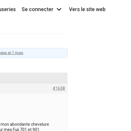
useries
Se connecter
Vers le site web
nnées et 7 mois
.
#1638
ù mon abondante chevelure
ur mes Fuji 701 et 901.