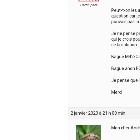
Participant
Peut-t-on les a
question car j
pouvais pas la 
Je ne pense pa
qui je crois po
ce la solution …
Bague M42/Can
Bague anon EO
Je pense que l
Merci
2 janvier 2020 à 21 h 00 min
Mon cher André,