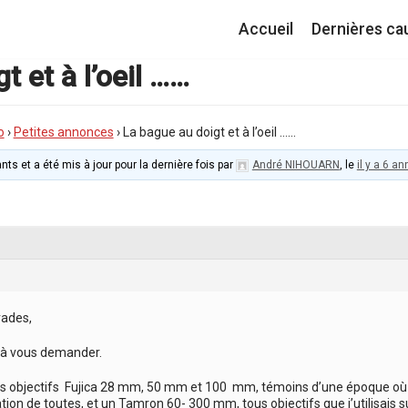
Accueil
Dernières ca
t et à l’oeil ……
o
›
Petites annonces
›
La bague au doigt et à l’oeil ……
nts et a été mis à jour pour la dernière fois par
André NIHOUARN
, le
il y a 6 a
ades,
e à vous demander.
s objectifs Fujica 28 mm, 50 mm et 100 mm, témoins d’une époque o
ation de toutes, et un Tamron 60- 300 mm, tous objectifs que j’utilisais s