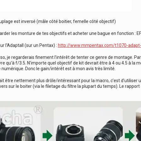
plage est inversé (mâle côté boitier, femelle côté objectif)
garder les monture de tes objectifs et acheter une bague en fonction : EF
ur l’Adaptall (sur un Pentax) :
http://www.mmpentax.com/t1070-adapt-a
rso, je regarderais finement l’intérêt de tenter ce genre de montage. P
re qu’à f/3.5. N’importe quel objectif de kit devrait être à 4 ou 4.5 à l
 numérique. Donc le gain/intérêt est à mon avis très limité.
ait être nettement plus drôle/intéressant pour la macro, c’est d’utiliser
envers sur le boiter (via le filetage du filtre la plupart du temps). Le rapp