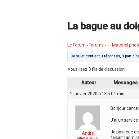
Aller
au
contenu
La bague au doig
Le Forum
›
Forums
›
III- Matériel phot
Ce sujet contient 3 réponses, 3 participa
Vous lisez 3 fils de discussion
Auteur
Messages
2 janvier 2020 à 13 h 01 min
Bonjour camar
J’ai un servic
Je possède de
André
faisait l’admir
NIHOUARN