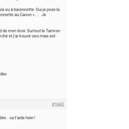
is ou à baïonnette. Oui je pose la
nnette au Canon »….. . Je
 de mon tiroir. Surtout le Tamron
ché et j’ai trouvé ceci mais est-
ler.
#1642
dée… ca t’aide hein !