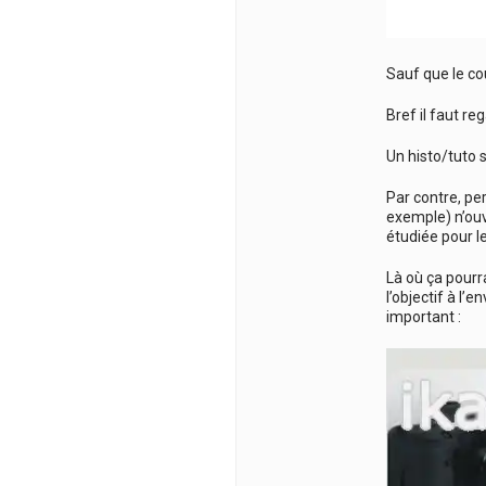
Sauf que le cou
Bref il faut re
Un histo/tuto s
Par contre, pe
exemple) n’ouv
étudiée pour le
Là où ça pourr
l’objectif à l’
important :