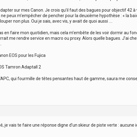
dapter sur mes Canon. Je crois qu’il faut des bagues pour objectif 42 à v
e ne peux m’empêcher de pencher pour la deuxième hypothèse : « la baïo
louper non plus. Oui je sais, avec vis, y avait de quoi aussi ….
s en faire mon quotidien, mais cela m’embête de les voir dormir au fond
urrait me rendre service en macro ou proxy. Alors quelle bagues. J’ai cher
.
on EOS pour les Fujica
S Tamron Adaptall 2
’APC, qui fourmille de têtes pensantes haut de gamme, saura me conseil
 je vais te faire une réponse digne d’un skieur de piste verte : aucune i