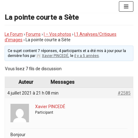
Aller
au
La pointe courte a Sète
contenu
Le Forum
›
Forums
›
I – Vos photos
›
I.1 Analyses/Critiques
d’images
›
La pointe courte a Sète
Ce sujet contient 7 réponses, 4 participants et a été mis à jour pour la
dernière fois par
Xavier PINCEDÉ
, le
il y a 5 années
.
Vous lisez 7 fils de discussion
Auteur
Messages
4 juillet 2021 à 21 h 08 min
#2585
Xavier PINCEDÉ
Participant
Bonjour