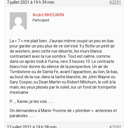
7 juillet 2021 à 19 h 39 min
#2591
André NIHOUARN
Participant
La « 7 » me plait bien. J’aurais même coupé un peu en bas
pour garder un peu plus de ce ciel irisé. Il y flotte un petit air
de western, avec cette rue déserte, les murs blancs
contrastant avec la rue sombre. Tout est calme, comme
dans un après midi à Yuma, vers 3 heures 10. Le contraste
blanc/noir donne du silence de la perspective. Un air de
Tombstone ou de Santa Fe, avant l’apparition, au loin, là-bas,
au bout de la rue, dans la tache blanche, de John Wayne ou
Gary Cooper, ou Dean Martin ou Robert Mitchum, le colt à la
main, les yeux plissés par le soleil, sur un fond de trompette
mexicaine.
P…., Xavier, je les vois………
On demandera à Marie-Yvonne de « plomber » antennes et
paraboles …… .
12 juillet 2021 à 19 h 28 min
#2592