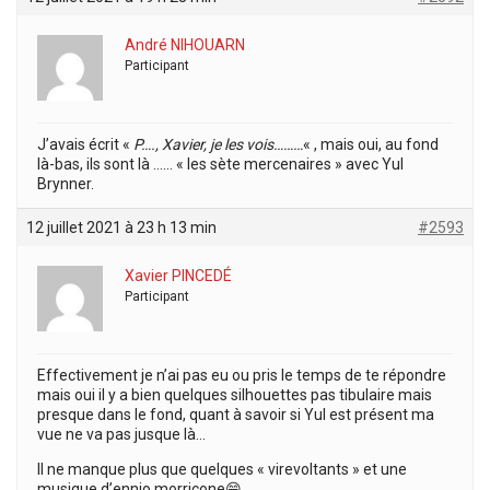
André NIHOUARN
Participant
J’avais écrit «
P…., Xavier, je les vois………
« , mais oui, au fond
là-bas, ils sont là …… « les sète mercenaires » avec Yul
Brynner.
12 juillet 2021 à 23 h 13 min
#2593
Xavier PINCEDÉ
Participant
Effectivement je n’ai pas eu ou pris le temps de te répondre
mais oui il y a bien quelques silhouettes pas tibulaire mais
presque dans le fond, quant à savoir si Yul est présent ma
vue ne va pas jusque là…
Il ne manque plus que quelques « virevoltants » et une
musique d’ennio morricone😁