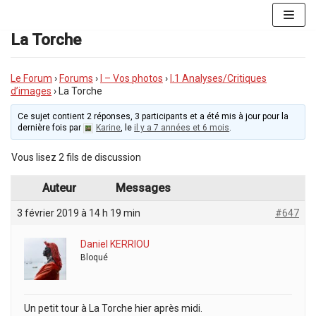
Aller
au
La Torche
contenu
Le Forum
›
Forums
›
I – Vos photos
›
I.1 Analyses/Critiques
d’images
›
La Torche
Ce sujet contient 2 réponses, 3 participants et a été mis à jour pour la
dernière fois par
Karine
, le
il y a 7 années et 6 mois
.
Vous lisez 2 fils de discussion
Auteur
Messages
3 février 2019 à 14 h 19 min
#647
Daniel KERRIOU
Bloqué
Un petit tour à La Torche hier après midi.