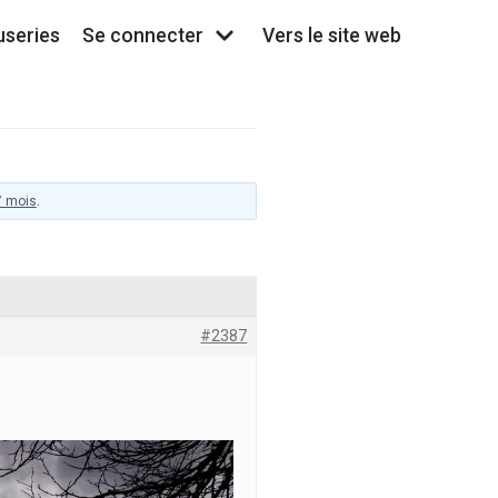
useries
Se connecter
Vers le site web
 7 mois
.
#2387