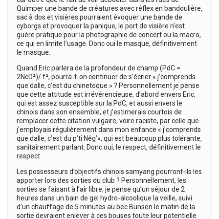
Quimper une bande de créatures avec réflex en bandoulière,
sac à dos et visières pourraient évoquer une bande de
cyborgs et provoquer la panique, le port de visière n’est
guère pratique pour la photographie de concert ou la macro,
ce qui en limite l’usage. Donc oui le masque, définitivement
le masque.
Quand Eric parlera de la profondeur de champ (PdC =
2NcD²)/ f², pourra-t-on continuer de s’écrier « j’comprends
que dalle, c’est du chinetoque » ? Personnellement je pense
que cette attitude est irrévérencieuse, d’abord envers Eric,
qui est assez susceptible sur la PdC, et aussi envers le
chinois dans son ensemble, et j’estimerais courtois de
remplacer cette citation vulgaire, voire raciste, par celle que
j’employais régulièrement dans mon enfance « j’comprends
que dalle, c’est du p’ti Nêg’», qui est beaucoup plus tolérante,
sanitairement parlant. Donc oui, le respect, définitivement le
respect.
Les possesseurs d’objectifs chinois samyang pourront-ils les
apporter lors des sorties du club ? Personnellement, les
sorties se faisant à l’air libre, je pense qu’un séjour de 2
heures dans un bain de gel hydro-alcoolique la veille, suivi
d’un chauffage de 5 minutes au bec Bunsen le matin de la
sortie devraient enlever à ces bouses toute leur potentielle