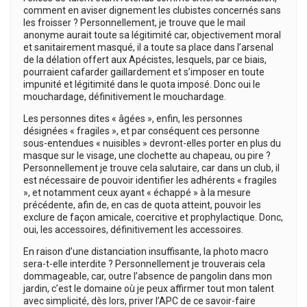
comment en aviser dignement les clubistes concernés sans
les froisser ? Personnellement, je trouve que le mail
anonyme aurait toute sa légitimité car, objectivement moral
et sanitairement masqué, il a toute sa place dans l’arsenal
de la délation offert aux Apécistes, lesquels, par ce biais,
pourraient cafarder gaillardement et s’imposer en toute
impunité et légitimité dans le quota imposé. Donc oui le
mouchardage, définitivement le mouchardage.
Les personnes dites « âgées », enfin, les personnes
désignées « fragiles », et par conséquent ces personne
sous-entendues « nuisibles » devront-elles porter en plus du
masque sur le visage, une clochette au chapeau, ou pire ?
Personnellement je trouve cela salutaire, car dans un club, il
est nécessaire de pouvoir identifier les adhérents « fragiles
», et notamment ceux ayant « échappé » à la mesure
précédente, afin de, en cas de quota atteint, pouvoir les
exclure de façon amicale, coercitive et prophylactique. Donc,
oui, les accessoires, définitivement les accessoires.
En raison d’une distanciation insuffisante, la photo macro
sera-t-elle interdite ? Personnellement je trouverais cela
dommageable, car, outre l’absence de pangolin dans mon
jardin, c’est le domaine où je peux affirmer tout mon talent
avec simplicité, dès lors, priver l’APC de ce savoir-faire