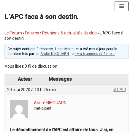
Aller
au
L’APC face à son destin.
contenu
Le Forum
›
Forums
›
Réunions & actualités du club
›
L’APC face à
son destin.
Ce sujet contient 0 réponse, 1 participant et a été mis à jour pour la
dernière fois par
André NIHOUARN
, le
il y a 6 années et 2 mois
.
Vous lisez 0 fil de discussion
Auteur
Messages
20 mai 2020 à 13 h 25 min
#1799
André NIHOUARN
Participant
Le déconfinement de l’APC est affaire de tous. J’ai, en