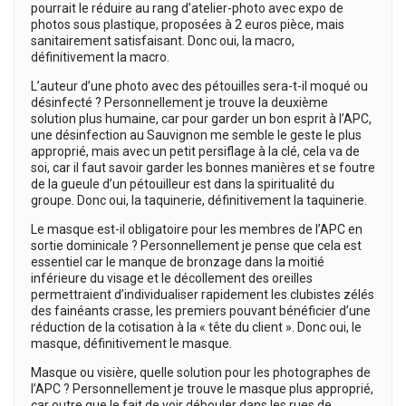
pourrait le réduire au rang d’atelier-photo avec expo de
photos sous plastique, proposées à 2 euros pièce, mais
sanitairement satisfaisant. Donc oui, la macro,
définitivement la macro.
L’auteur d’une photo avec des pétouilles sera-t-il moqué ou
désinfecté ? Personnellement je trouve la deuxième
solution plus humaine, car pour garder un bon esprit à l’APC,
une désinfection au Sauvignon me semble le geste le plus
approprié, mais avec un petit persiflage à la clé, cela va de
soi, car il faut savoir garder les bonnes manières et se foutre
de la gueule d’un pétouilleur est dans la spiritualité du
groupe. Donc oui, la taquinerie, définitivement la taquinerie.
Le masque est-il obligatoire pour les membres de l’APC en
sortie dominicale ? Personnellement je pense que cela est
essentiel car le manque de bronzage dans la moitié
inférieure du visage et le décollement des oreilles
permettraient d’individualiser rapidement les clubistes zélés
des fainéants crasse, les premiers pouvant bénéficier d’une
réduction de la cotisation à la « tête du client ». Donc oui, le
masque, définitivement le masque.
Masque ou visière, quelle solution pour les photographes de
l’APC ? Personnellement je trouve le masque plus approprié,
car outre que le fait de voir débouler dans les rues de