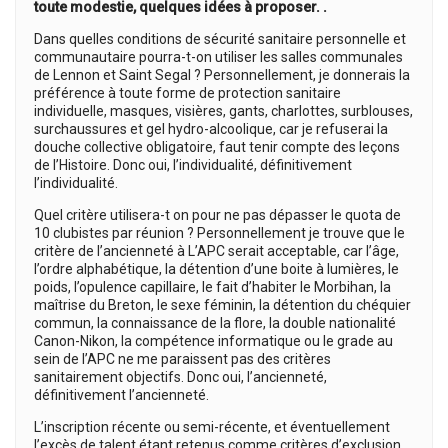
toute modestie, quelques idées à proposer. .
Dans quelles conditions de sécurité sanitaire personnelle et
communautaire pourra-t-on utiliser les salles communales
de Lennon et Saint Segal ? Personnellement, je donnerais la
préférence à toute forme de protection sanitaire
individuelle, masques, visières, gants, charlottes, surblouses,
surchaussures et gel hydro-alcoolique, car je refuserai la
douche collective obligatoire, faut tenir compte des leçons
de l’Histoire. Donc oui, l’individualité, définitivement
l’individualité.
Quel critère utilisera-t on pour ne pas dépasser le quota de
10 clubistes par réunion ? Personnellement je trouve que le
critère de l’ancienneté à L’APC serait acceptable, car l’âge,
l’ordre alphabétique, la détention d’une boite à lumières, le
poids, l’opulence capillaire, le fait d’habiter le Morbihan, la
maîtrise du Breton, le sexe féminin, la détention du chéquier
commun, la connaissance de la flore, la double nationalité
Canon-Nikon, la compétence informatique ou le grade au
sein de l’APC ne me paraissent pas des critères
sanitairement objectifs. Donc oui, l’ancienneté,
définitivement l’ancienneté.
L’inscription récente ou semi-récente, et éventuellement
l’excès de talent étant retenus comme critères d’exclusion,