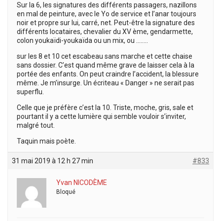
Sur la 6, les signatures des différents passagers, nazillons
en mal de peinture, avec le Yo de service et l’anar toujours
noir et propre sur lui, carré, net. Peut-être la signature des
différents locataires, chevalier du XV ème, gendarmette,
colon youkaïdi-youkaïda ou un mix, ou ……..
sur les 8 et 10 cet escabeau sans marche et cette chaise
sans dossier. C’est quand même grave de laisser cela à la
portée des enfants. On peut craindre l’accident, la blessure
même. Je m’insurge. Un écriteau « Danger » ne serait pas
superflu.
Celle que je préfère c’est la 10. Triste, moche, gris, sale et
pourtant il y a cette lumière qui semble vouloir s’inviter,
malgré tout.
Taquin mais poète.
31 mai 2019 à 12 h 27 min
#833
Yvan NICODÈME
Bloqué