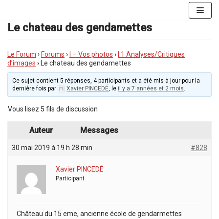
Aller
au
Le chateau des gendamettes
contenu
Le Forum
›
Forums
›
I – Vos photos
›
I.1 Analyses/Critiques
d’images
›
Le chateau des gendamettes
Ce sujet contient 5 réponses, 4 participants et a été mis à jour pour la
dernière fois par
Xavier PINCEDÉ
, le
il y a 7 années et 2 mois
.
Vous lisez 5 fils de discussion
Auteur
Messages
30 mai 2019 à 19 h 28 min
#828
Xavier PINCEDÉ
Participant
Château du 15 eme, ancienne école de gendarmettes