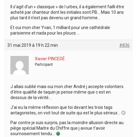
Il s’agit d’un « classique » de l urbex, il a également failli être
acheté par chanteur dont les initiales sont PB… Mais 10 ans
plus tard il n’est pas devenu un grand homme…
Et oui mon cher Yvan, 1 milliard pour une cathédrale
parisienne et nada pour les ploucs …
31 mai 2019 à 19 h 22 min
#836
Xavier PINCEDÉ
Participant
J allais oublié mais oui mon cher André j accepte volontiers
d’être qualifié de taquin je pense même que c est en
dessous de la vérité…
J’ai eu la même réflexion que toi devant les trois tags
antagonistes, on voit tout de suite qui est le plus sérieux… 🙄
Par contre je suis surpris, pas la moindre allusion directe au
piège spécial Maitre du Chiffre que j avoue t’avoir
sournoisement tendu…