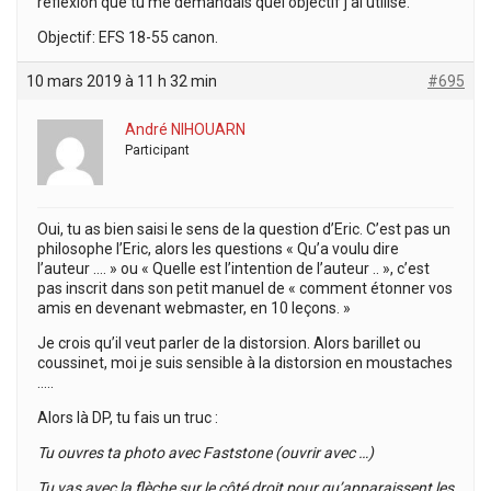
réflexion que tu me demandais quel objectif j’ai utilisé.
Objectif: EFS 18-55 canon.
10 mars 2019 à 11 h 32 min
#695
André NIHOUARN
Participant
Oui, tu as bien saisi le sens de la question d’Eric. C’est pas un
philosophe l’Eric, alors les questions « Qu’a voulu dire
l’auteur …. » ou « Quelle est l’intention de l’auteur .. », c’est
pas inscrit dans son petit manuel de « comment étonner vos
amis en devenant webmaster, en 10 leçons. »
Je crois qu’il veut parler de la distorsion. Alors barillet ou
coussinet, moi je suis sensible à la distorsion en moustaches
…..
Alors là DP, tu fais un truc :
Tu ouvres ta photo avec Faststone (ouvrir avec …)
Tu vas avec la flèche sur le côté droit pour qu’apparaissent les