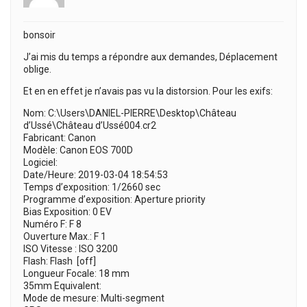
bonsoir
J’ai mis du temps a répondre aux demandes, Déplacement
oblige.
Et en en effet je n’avais pas vu la distorsion. Pour les exifs:
Nom: C:\Users\DANIEL-PIERRE\Desktop\Château
d’Ussé\Château d’Ussé004.cr2
Fabricant: Canon
Modèle: Canon EOS 700D
Logiciel:
Date/Heure: 2019-03-04 18:54:53
Temps d’exposition: 1/2660 sec
Programme d’exposition: Aperture priority
Bias Exposition: 0 EV
Numéro F: F 8
Ouverture Max.: F 1
ISO Vitesse : ISO 3200
Flash: Flash [off]
Longueur Focale: 18 mm
35mm Equivalent:
Mode de mesure: Multi-segment