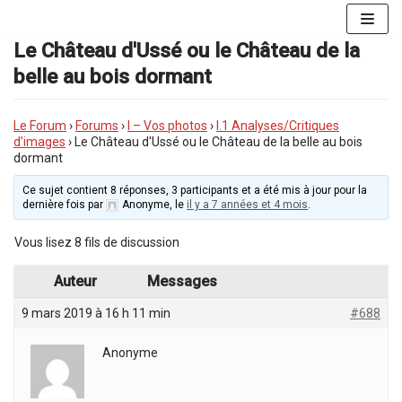
Aller
au
Le Château d'Ussé ou le Château de la
contenu
belle au bois dormant
Le Forum
›
Forums
›
I – Vos photos
›
I.1 Analyses/Critiques
d’images
›
Le Château d'Ussé ou le Château de la belle au bois
dormant
Ce sujet contient 8 réponses, 3 participants et a été mis à jour pour la
dernière fois par
Anonyme
, le
il y a 7 années et 4 mois
.
Vous lisez 8 fils de discussion
Auteur
Messages
9 mars 2019 à 16 h 11 min
#688
Anonyme