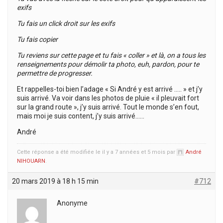
exifs
Tu fais un click droit sur les exifs
Tu fais copier
Tu reviens sur cette page et tu fais « coller » et là, on a tous les
renseignements pour démolir ta photo, euh, pardon, pour te
permettre de progresser.
Et rappelles-toi bien l’adage « Si André y est arrivé ….. » et j’y
suis arrivé. Va voir dans les photos de pluie « il pleuvait fort
sur la grand route », j’y suis arrivé. Tout le monde s’en fout,
mais moi je suis content, j’y suis arrivé……
André
Cette réponse a été modifiée le il y a 7 années et 5 mois par
André
NIHOUARN
.
20 mars 2019 à 18 h 15 min
#712
Anonyme