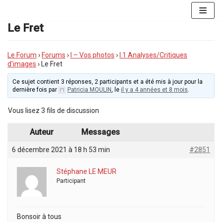
Aller
au
Le Fret
contenu
Le Forum
›
Forums
›
I – Vos photos
›
I.1 Analyses/Critiques
d’images
›
Le Fret
Ce sujet contient 3 réponses, 2 participants et a été mis à jour pour la
dernière fois par
Patricia MOULIN
, le
il y a 4 années et 8 mois
.
Vous lisez 3 fils de discussion
Auteur
Messages
6 décembre 2021 à 18 h 53 min
#2851
Stéphane LE MEUR
Participant
Bonsoir à tous