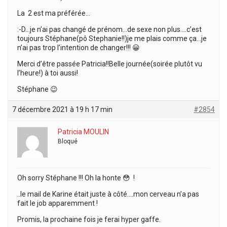
La 2 est ma préférée…
:-D…je n’ai pas changé de prénom…de sexe non plus….c’est
toujours Stéphane(pô Stephanie!!)je me plais comme ça…je
n’ai pas trop l’intention de changer!!! 😀
Merci d’être passée Patricia!!Belle journée(soirée plutôt vu
l’heure!) à toi aussi!
Stéphane 😉
7 décembre 2021 à 19 h 17 min
#2854
Patricia MOULIN
Bloqué
Oh sorry Stéphane !!! Oh la honte 😳 !
..le mail de Karine était juste à côté….mon cerveau n’a pas
fait le job apparemment !
Promis, la prochaine fois je ferai hyper gaffe.