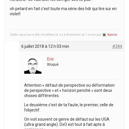
oh petard en fait c’est toute ma série des hdr qui tire sur en
violet!
Cette réponse a été modifiée le il y a 8 années et 1 mois par
Karine
.
6 juillet 2018 à 12 h 03 min
#344
Eric
Bloqué
Attention « défaut de perspective ou déformation
de perspective » et « horizon penché » sont deux
choses différentes.
Le deuxième c’est de ta faute, le premier, celle de
l’objectif.
On voit souvent ce genre de défaut sur les UGA
(ultra grand angle). DxO est tout à fait apte à