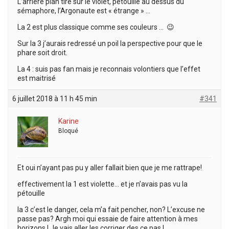
L’arrière plan tire sur le violet, pétouille au dessus du
sémaphore, l’Argonaute est « étrange » …
La 2 est plus classique comme ses couleurs … 😉
Sur la 3 j’aurais redressé un poil la perspective pour que le
phare soit droit.
La 4 : suis pas fan mais je reconnais volontiers que l’effet
est maitrisé
6 juillet 2018 à 11 h 45 min
#341
Karine
Bloqué
Et oui n’ayant pas pu y aller fallait bien que je me rattrape!
effectivement la 1 est violette… et je n’avais pas vu la
pétouille
la 3 c’est le danger, cela m’a fait pencher, non? L’excuse ne
passe pas? Argh moi qui essaie de faire attention à mes
horizons ! Je vais aller les corriger des ce pas !