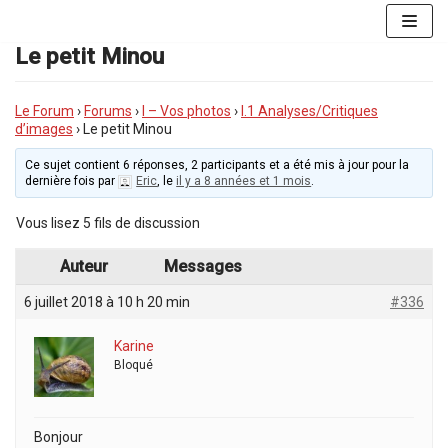
Aller
au
Le petit Minou
contenu
Le Forum
›
Forums
›
I – Vos photos
›
I.1 Analyses/Critiques
d’images
›
Le petit Minou
Ce sujet contient 6 réponses, 2 participants et a été mis à jour pour la
dernière fois par
Eric
, le
il y a 8 années et 1 mois
.
Vous lisez 5 fils de discussion
Auteur
Messages
6 juillet 2018 à 10 h 20 min
#336
Karine
Bloqué
Bonjour