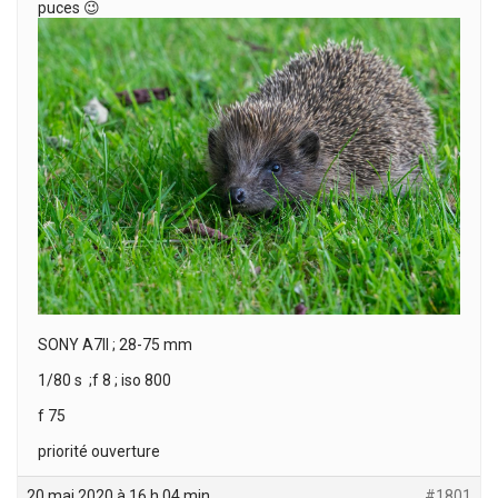
puces 😉
SONY A7II ; 28-75 mm
1/80 s ;f 8 ; iso 800
f 75
priorité ouverture
20 mai 2020 à 16 h 04 min
#1801