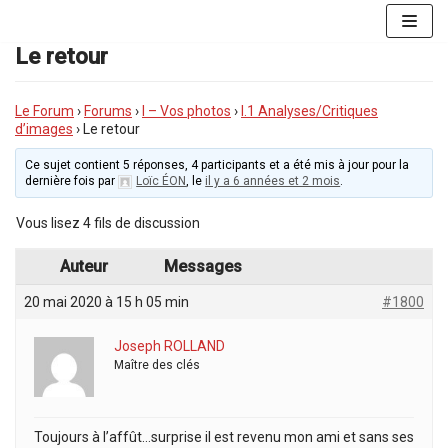
Aller
au
Le retour
contenu
Le Forum
›
Forums
›
I – Vos photos
›
I.1 Analyses/Critiques
d’images
›
Le retour
Ce sujet contient 5 réponses, 4 participants et a été mis à jour pour la
dernière fois par
Loïc ÉON
, le
il y a 6 années et 2 mois
.
Vous lisez 4 fils de discussion
Auteur
Messages
20 mai 2020 à 15 h 05 min
#1800
Joseph ROLLAND
Maître des clés
Toujours à l’affût…surprise il est revenu mon ami et sans ses