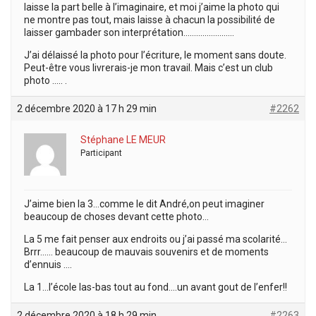
laisse la part belle à l’imaginaire, et moi j’aime la photo qui
ne montre pas tout, mais laisse à chacun la possibilité de
laisser gambader son interprétation……………………
J’ai délaissé la photo pour l’écriture, le moment sans doute.
Peut-être vous livrerais-je mon travail. Mais c’est un club
photo ….. .
2 décembre 2020 à 17 h 29 min
#2262
Stéphane LE MEUR
Participant
J’aime bien la 3…comme le dit André,on peut imaginer
beaucoup de choses devant cette photo…
La 5 me fait penser aux endroits ou j’ai passé ma scolarité…
Brrr…… beaucoup de mauvais souvenirs et de moments
d’ennuis ….
La 1…l’école las-bas tout au fond….un avant gout de l’enfer!!
2 décembre 2020 à 18 h 29 min
#2263