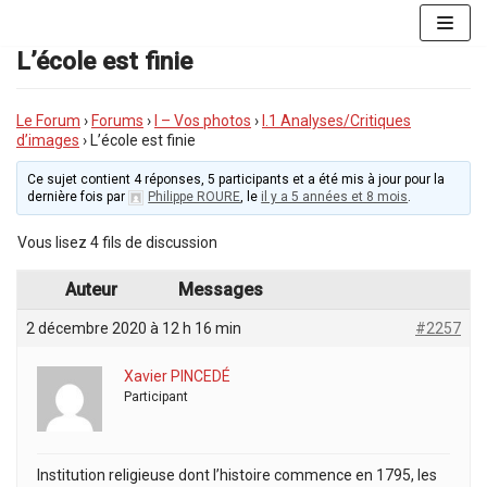
Aller
au
L’école est finie
contenu
Le Forum
›
Forums
›
I – Vos photos
›
I.1 Analyses/Critiques
d’images
›
L’école est finie
Ce sujet contient 4 réponses, 5 participants et a été mis à jour pour la
dernière fois par
Philippe ROURE
, le
il y a 5 années et 8 mois
.
Vous lisez 4 fils de discussion
Auteur
Messages
2 décembre 2020 à 12 h 16 min
#2257
Xavier PINCEDÉ
Participant
Institution religieuse dont l’histoire commence en 1795, les