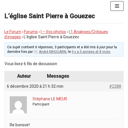
Aller
au
L’église Saint Pierre à Gouezec
contenu
Le Forum
›
Forums
›
I – Vos photos
›
I.1 Analyses/Critiques
d’images
›
L’église Saint Pierre à Gouezec
Ce sujet contient 6 réponses, 3 participants et a été mis à jour pour la
dernière fois par
André NIHOUARN
, le
il y a 5 années et 8 mois
.
Vous lisez 6 fils de discussion
Auteur
Messages
6 décembre 2020 à 21 h 32 min
#2288
Stéphane LE MEUR
Participant
Re bonsoir!