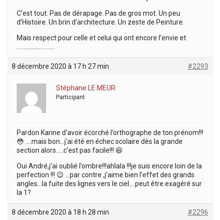
C’est tout. Pas de dérapage. Pas de gros mot. Un peu
d’Histoire. Un brin d’architecture. Un zeste de Peinture.
Mais respect pour celle et celui qui ont encore l’envie et
……………………..
8 décembre 2020 à 17 h 27 min
#2293
Stéphane LE MEUR
Participant
Pardon Karine d’avoir écorché l’orthographe de ton prénom!!!
😳 ….mais bon…j’ai été en échec scolaire dès la grande
section alors…..c’est pas facile!!! 😆
Oui André,j’ai oublié l’ombre!!!ahlala !!!je suis encore loin de la
perfection !!! 😉 …par contre ,j’aime bien l’effet des grands
angles…la fuite des lignes vers le ciel….peut être exagéré sur
la 1?
8 décembre 2020 à 18 h 28 min
#2296