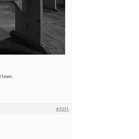
le 11mm…
#3331