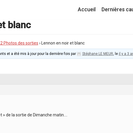
Accueil
Dernières ca
et blanc
I.2 Photos des sorties
›
Lennon en noir et blanc
nts et a été mis à jour pour la dernière fois par
Stéphane LE MEUR
, le
il y a 3
et » de la sortie de Dimanche matin….