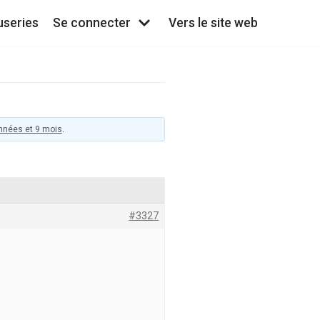
useries
Se connecter
Vers le site web
 années et 9 mois
.
#3327