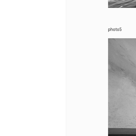
photo5