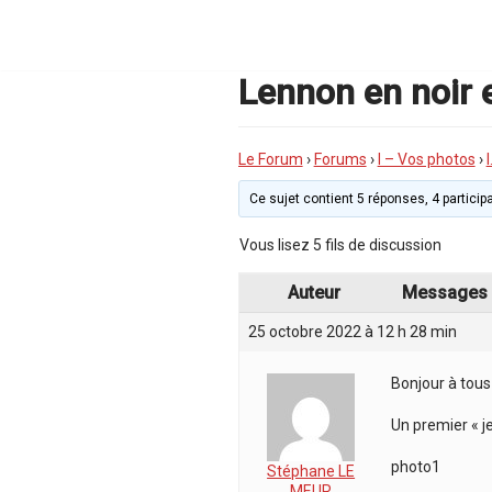
Aller
au
contenu
Lennon en noir 
Le Forum
›
Forums
›
I – Vos photos
›
Ce sujet contient 5 réponses, 4 participa
Vous lisez 5 fils de discussion
Auteur
Messages
25 octobre 2022 à 12 h 28 min
Bonjour à tous
Un premier « j
photo1
Stéphane LE
MEUR