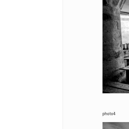
photo4