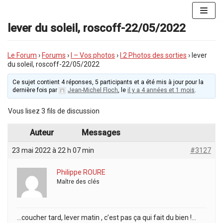
Aller
au
lever du soleil, roscoff-22/05/2022
contenu
Le Forum
›
Forums
›
I – Vos photos
›
I.2 Photos des sorties
›
lever
du soleil, roscoff-22/05/2022
Ce sujet contient 4 réponses, 5 participants et a été mis à jour pour la
dernière fois par
Jean-Michel Floch
, le
il y a 4 années et 1 mois
.
Vous lisez 3 fils de discussion
Auteur
Messages
23 mai 2022 à 22 h 07 min
#3127
Philippe ROURE
Maître des clés
…coucher tard, lever matin , c’est pas ça qui fait du bien !…