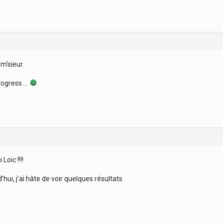
 m’sieur.
rogress …
Loic !!!!
d’hui, j’ai hâte de voir quelques résultats