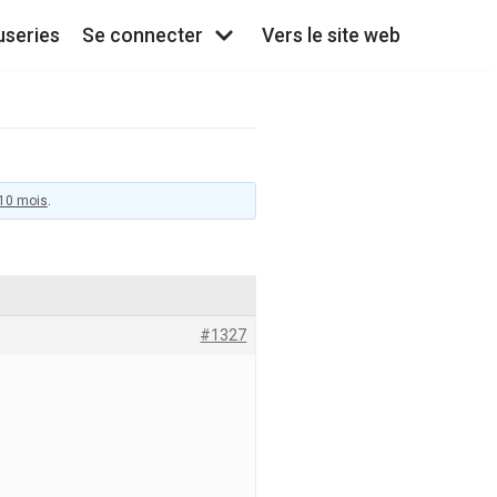
useries
Se connecter
Vers le site web
 10 mois
.
#1327