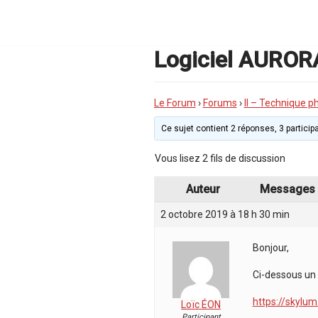
Aller
au
contenu
Logiciel AUROR
Le Forum
›
Forums
›
II – Technique p
Ce sujet contient 2 réponses, 3 participa
Vous lisez 2 fils de discussion
Auteur
Messages
2 octobre 2019 à 18 h 30 min
Bonjour,
Ci-dessous un 
https://skylum
Loïc ÉON
Participant