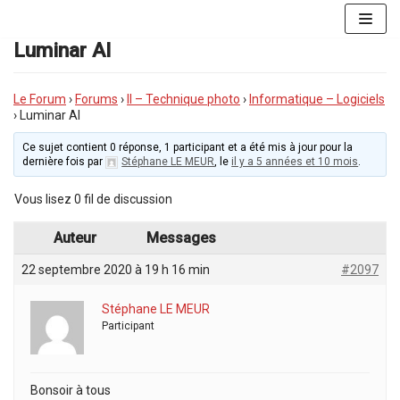
Aller
au
Luminar AI
contenu
Le Forum
›
Forums
›
II – Technique photo
›
Informatique – Logiciels
›
Luminar AI
Ce sujet contient 0 réponse, 1 participant et a été mis à jour pour la
dernière fois par
Stéphane LE MEUR
, le
il y a 5 années et 10 mois
.
Vous lisez 0 fil de discussion
Auteur
Messages
22 septembre 2020 à 19 h 16 min
#2097
Stéphane LE MEUR
Participant
Bonsoir à tous