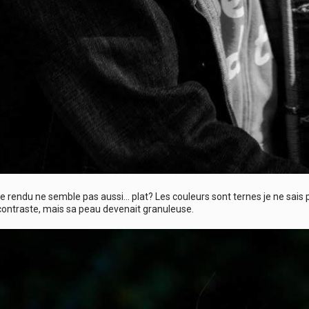
le rendu ne semble pas aussi… plat? Les couleurs sont ternes je ne sai
 contraste, mais sa peau devenait granuleuse.