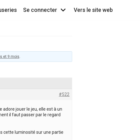
useries
Se connecter
Vers le site web
es et 9 mois
.
#522
 adore jouer le jeu, elle est à un
ent il faut passer par le regard
ois cette luminosité sur une partie
.