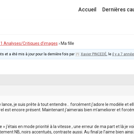
Accueil
Dernières ca
I.1 Analyses/Critiques d’images
›
Ma fille
ts et a été mis à jour pour la dernière fois par
Xavier PINCEDÉ
, le
il y a 7 anné
 lance, je suis prête à tout entendre… forcément j’adore le modèle et elle
rel est encore présent. Maintenant j’aimerais bien m’ameliorer et forcém
e » j’étais en mode priorité à la vitesse , une erreur de ma part et là je v
itement NB, noirs accentués, contraste aussi. Au final je l’aime bien ainsi