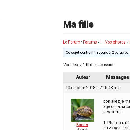
Aller
au
contenu
Ma fille
Le Forum
›
Forums
›
I – Vos photos
›
Ce sujet contient 1 réponse, 2 participan
Vous lisez 1 fil de discussion
Auteur
Messages
10 octobre 2018 à 21 h 43 min
bon allez je me
âge où la natu
des autres.
1. Photo « raté
Karine
du visage : tra
Bloqué