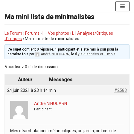
Aller
au
Ma mini liste de minimalistes
contenu
Le Forum
›
Forums
›
I – Vos photos
›
I.1 Analyses/Critiques
d’images
›
Ma mini liste de minimalistes
Ce sujet contient 0 réponse, 1 participant et a été mis à jour pour la
dernière fois par
André NIHOUARN
, le
il y a 5 années et 1 mois
.
Vous lisez 0 fil de discussion
Auteur
Messages
24 juin 2021 à 23 h 14 min
#2583
André NIHOUARN
Participant
Mes déambulations mélancoliques, au jardin, ont ceci de