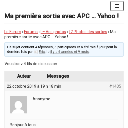
Aller
au
Ma première sortie avec APC … Yahoo !
contenu
Le Forum
›
Forums
›
I – Vos photos
›
I.2 Photos des sorties
›
Ma
première sortie avec APC … Yahoo !
Ce sujet contient 4 réponses, 5 participants et a été mis à jour pour la
dernière fois par
Eric
, le
il y a 6 années et 9 mois
.
Vous lisez 4 fils de discussion
Auteur
Messages
22 octobre 2019 à 19 h 18 min
#1435
Anonyme
Bonjour à tous