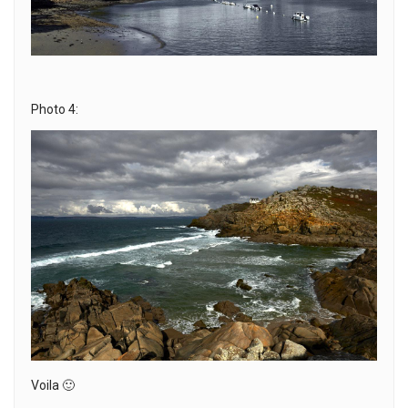
Photo 4:
Voila 🙂