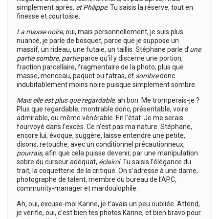
simplement après,
et Philippe
. Tu saisis la réserve, tout en
finesse et courtoisie.
La masse noire
, oui, mais personnellement, je suis plus
nuancé, je parle de bosquet, parce que je suppose un
massif, un rideau, une futaie, un taillis. Stéphane parle d’
une
partie sombre
,
partie
parce qu’il y discerne une portion,
fraction parcellaire, fragmentaire de la photo, plus que
masse, monceau, paquet ou fatras, et
sombre
donc
indubitablement moins noire puisque simplement sombre.
Mais elle est plus que regardable
, ah bon. Me tromperais-je ?
Plus que regardable, montrable donc, présentable, voire
admirable, ou même vénérable. En l’état. Je me serais
fourvoyé dans l’excès. Ce n’est pas ma nature. Stéphane,
encore lui, évoque, suggère, laisse entendre une petite,
disons, retouche, avec un conditionnel précautionneux,
pourrais
, afin que cela puisse devenir, par une manipulation
sobre du curseur adéquat,
éclairci
. Tu saisis l’élégance du
trait, la coquetterie de la critique. On s’adresse à une dame,
photographe de talent, membre du bureau de l’APC,
community-manager et mardoulophile.
Ah, oui, excuse-moi Karine, je t’avais un peu oubliée. Attend,
je vérifie, oui, c’est bien tes photos Karine, et bien bravo pour