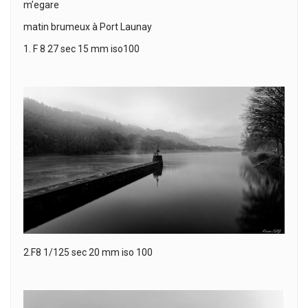
m’egare
matin brumeux à Port Launay
1. F 8 27 sec 15 mm iso100
2.F8 1/125 sec 20 mm iso 100