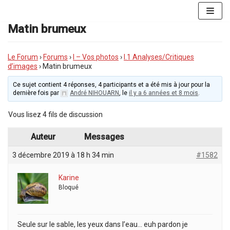
Aller
au
Matin brumeux
contenu
Le Forum
›
Forums
›
I – Vos photos
›
I.1 Analyses/Critiques
d’images
›
Matin brumeux
Ce sujet contient 4 réponses, 4 participants et a été mis à jour pour la
dernière fois par
André NIHOUARN
, le
il y a 6 années et 8 mois
.
Vous lisez 4 fils de discussion
Auteur
Messages
3 décembre 2019 à 18 h 34 min
#1582
Karine
Bloqué
Seule sur le sable, les yeux dans l’eau… euh pardon je