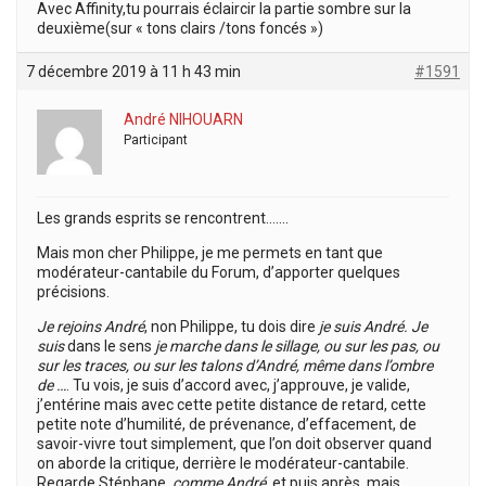
Avec Affinity,tu pourrais éclaircir la partie sombre sur la
deuxième(sur « tons clairs /tons foncés »)
7 décembre 2019 à 11 h 43 min
#1591
André NIHOUARN
Participant
Les grands esprits se rencontrent…….
Mais mon cher Philippe, je me permets en tant que
modérateur-cantabile du Forum, d’apporter quelques
précisions.
Je rejoins André
, non Philippe, tu dois dire
je suis André. J
e
suis
dans le sens
je marche dans le sillage, ou sur les pas, ou
sur les traces, ou sur les talons d’André, même dans l’ombre
de …
. Tu vois, je suis d’accord avec, j’approuve, je valide,
j’entérine mais avec cette petite distance de retard, cette
petite note d’humilité, de prévenance, d’effacement, de
savoir-vivre tout simplement, que l’on doit observer quand
on aborde la critique, derrière le modérateur-cantabile.
Regarde Stéphane,
comme André,
et puis après, mais