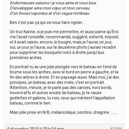
Endormeuses saisons ! je vous aime et vous loue
D’envelopper ainsi mon cœur et mon cerveau
D’un linceul vaporeux et d’un vague tombeau
Ben c’est pas ça qui va nous faire rigoler….
Un truc Karine, si je puis me permettre, et aussi parce qu’Eric
me l’avait conseillé, recommandé, suggéré, exhorté, imposé,
et il avait raison, encore, le bougre, mais je l’aurai, un jour,
oui, un jour je l’aurai, sur la deuxième photo j’aurais recadré
pour supprimer les bosquets noirs à droite jusqu’aux
premières arches
En portrait tu as une jolie plongée vers le bateau en fond de
brume sous les arches, avec le bord en pierre à gauche, et la
fin des arbres à droite. Et en paysage aussi. Mais moi, j’ai des
principes, un bateau avec des mats, c’est en portrait.
Attention, minute, je te parle pas des canoës, hors bords,
hovercrafts et autres ersatz de bateau, je te cause
goélettes et galions, tu vois, ceux qui méritent l’appellation
bateau, comme le tien.
Mais jolie prise en N/B, mélancolique, sombre, chagrine ………
.
4 décembre 2019 à 20 h 04 min
#1586