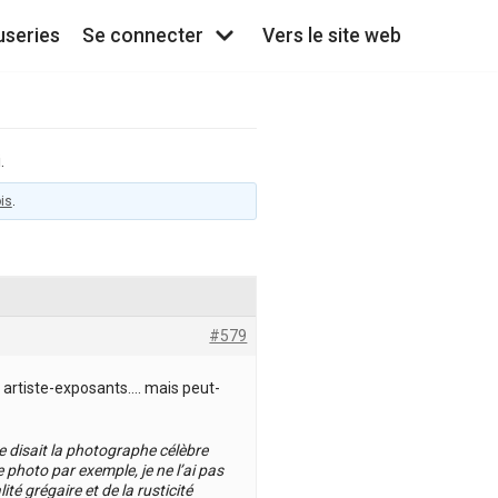
useries
Se connecter
Vers le site web
.
is
.
#579
s artiste-exposants…. mais peut-
le disait la photographe célèbre
e photo par exemple, je ne l’ai pas
té grégaire et de la rusticité