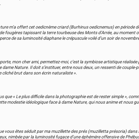
.
ure m’a offert cet oedicnème criard (Burhinus oedicnemus) en période de
 de fougères tapissant la terre tourbeuse des Monts d’Arrée, au moment
perce de sa luminosité diaphane le crépuscule voilé d’un soir de novembre
porte, mon cher ami, permettez-moi, c’est la symbiose artistique réalisée 
e dame Nature. Il doit s’instituer, entre nous deux, un ressenti de couple-
e cliché brut dans son écrin naturaliste ».
 que « Le plus difficile dans la photographie est de rester simple », comme d
cette modestie idéologique face à dame Nature, qui nous anime et nous gu
que vous êtes séduit par ma muzillette des prés (muzilletta présoria) dan
eux, nimbée par la luminosité fugace d’une éphémère offensive de Phébus