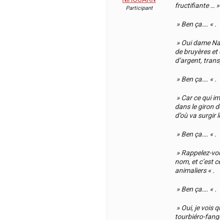
fructifiante … »
Participant
» Ben ça…. « .
» Oui dame Nat
de bruyères et
d’argent, trans
» Ben ça…. « .
» Car ce qui im
dans le giron d
d’où va surgir l
» Ben ça…. « .
» Rappelez-vous
nom, et c’est 
animaliers « .
» Ben ça…. « .
» Oui, je vois 
tourbiéro-fang