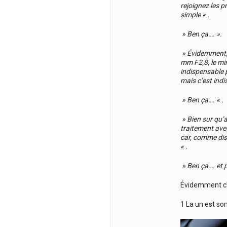
rejoignez les p
simple « .
» Ben ça…. ».
» Évidemment, i
mm F2,8, le min
indispensable p
mais c’est indi
» Ben ça…. « .
» Bien sur qu’a
traitement avec
car, comme disa
« .
» Ben ça…. et p
Évidemment c’é
1 La un est so