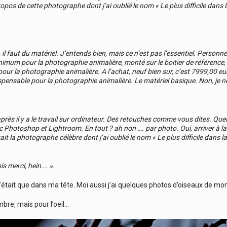
ropos de cette photographe dont j’ai oublié le nom « Le plus difficile dans 
l faut du matériel. J’entends bien, mais ce n’est pas l’essentiel. Personne
imum pour la photographie animalière, monté sur le boitier de référence, 
our la photographie animalière. A l’achat, neuf bien sur, c’est 7999,00 euro 
spensable pour la photographie animalière. Le matériel basique. Non, je ne 
près il y a le travail sur ordinateur. Des retouches comme vous dites. Qu
 Photoshop et Lightroom. En tout ? ah non …. par photo. Oui, arriver à la
it la photographe célèbre dont j’ai oublié le nom « Le plus difficile dans 
is merci, hein…. ».
tait que dans ma tête. Moi aussi j’ai quelques photos d’oiseaux de mon 
mbre, mais pour l’oeil…