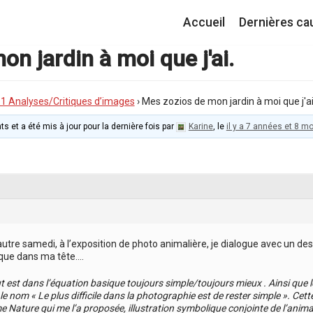
Accueil
Dernières ca
n jardin à moi que j'ai.
I.1 Analyses/Critiques d’images
›
Mes zozios de mon jardin à moi que j'ai
ts et a été mis à jour pour la dernière fois par
Karine
, le
il y a 7 années et 8 mo
’autre samedi, à l’exposition de photo animalière, je dialogue avec un de
 que dans ma tête….
ut est dans l’équation basique toujours simple/toujours mieux . Ainsi que 
é le nom « Le plus difficile dans la photographie est de rester simple ». Cett
me Nature qui me l’a proposée, illustration symbolique conjointe de l’animali