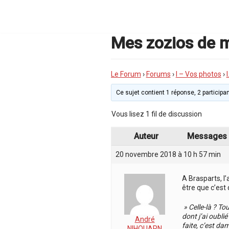
Aller
au
contenu
Mes zozios de mo
Le Forum
›
Forums
›
I – Vos photos
›
Ce sujet contient 1 réponse, 2 participan
Vous lisez 1 fil de discussion
Auteur
Messages
20 novembre 2018 à 10 h 57 min
A Brasparts, l
être que c’est
» Celle-là ? To
dont j’ai oubli
André
faite, c’est da
NIHOUARN