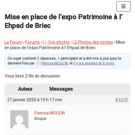
Aller
au
Mise en place de l’expo Patrimoine à l’
contenu
Ehpad de Briec
Le Forum
›
Forums
›
I – Vos photos
›
I.2 Photos des sorties
›
Mise
en place de l’expo Patrimoine à l’ Ehpad de Briec
Ce sujet contient 2 réponses, 1 participant et a été mis à jour pour la
dernière fois par
Patricia MOULIN
, le
il y a 6 années et 6 mois
.
Vous lisez 2 fils de discussion
Auteur
Messages
27 janvier 2020 à 19 h 17 min
#1670
Patricia MOULIN
Bloqué