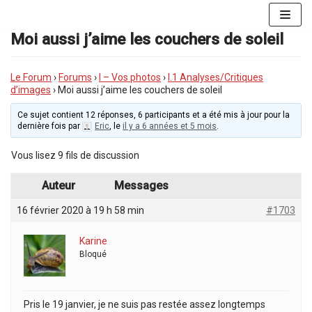
Aller
au
Moi aussi j’aime les couchers de soleil
contenu
Le Forum
›
Forums
›
I – Vos photos
›
I.1 Analyses/Critiques
d’images
›
Moi aussi j’aime les couchers de soleil
Ce sujet contient 12 réponses, 6 participants et a été mis à jour pour la
dernière fois par
Eric
, le
il y a 6 années et 5 mois
.
Vous lisez 9 fils de discussion
Auteur
Messages
16 février 2020 à 19 h 58 min
#1703
Karine
Bloqué
Pris le 19 janvier, je ne suis pas restée assez longtemps