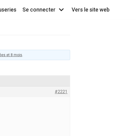
useries
Se connecter
Vers le site web
nées et 8 mois
.
#2221