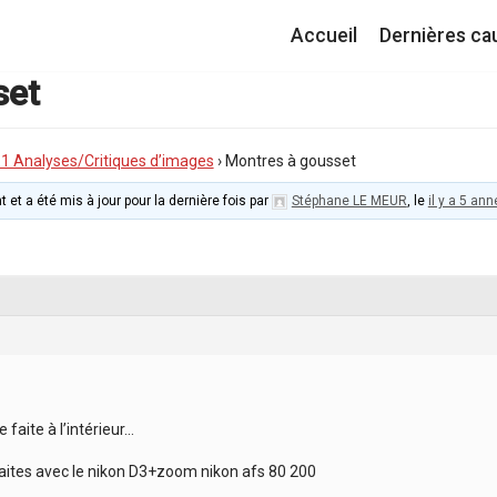
Accueil
Dernières ca
set
I.1 Analyses/Critiques d’images
›
Montres à gousset
t et a été mis à jour pour la dernière fois par
Stéphane LE MEUR
, le
il y a 5 an
 faite à l’intérieur…
faites avec le nikon D3+zoom nikon afs 80 200