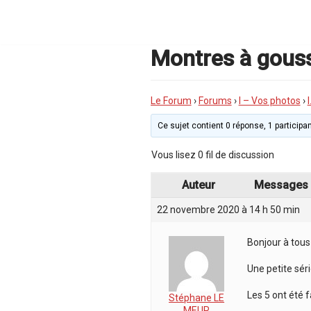
Aller
au
contenu
Montres à gous
Le Forum
›
Forums
›
I – Vos photos
›
Ce sujet contient 0 réponse, 1 participan
Vous lisez 0 fil de discussion
Auteur
Messages
22 novembre 2020 à 14 h 50 min
Bonjour à tous
Une petite série
Les 5 ont été 
Stéphane LE
MEUR