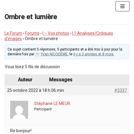
Aller
au
Ombre et lumière
contenu
Le Forum
›
Forums
›
I – Vos photos
›
I.1 Analyses/Critiques
d’images
›
Ombre et lumière
Ce sujet contient 5 réponses, 5 participants et a été mis à jour pour la
dernière fois par
Yvan NICODÈME
, le
il y a 3 années et 8 mois
.
Vous lisez 5 fils de discussion
Auteur
Messages
25 octobre 2022 à 18 h 06 min
#3337
Stéphane LE MEUR
Participant
Re bonjour!