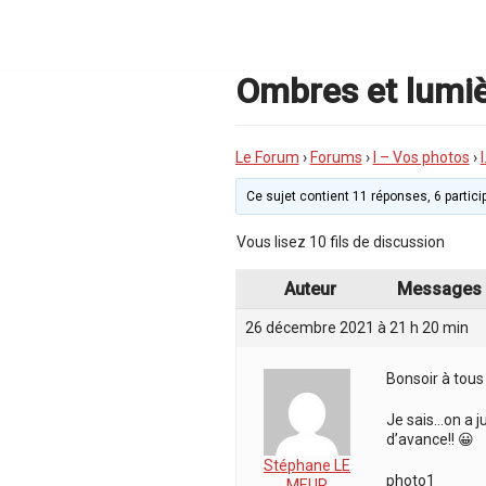
Aller
au
contenu
Ombres et lumi
Le Forum
›
Forums
›
I – Vos photos
›
Ce sujet contient 11 réponses, 6 particip
Vous lisez 10 fils de discussion
Auteur
Messages
26 décembre 2021 à 21 h 20 min
Bonsoir à tous
Je sais…on a j
d’avance!! 😀
Stéphane LE
photo1
MEUR