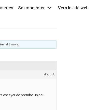
useries
Se connecter
Vers le site web
nées et 7 mois
.
#2891
urs essayer de prendre un peu