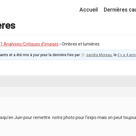
Accueil
Dernières ca
ères
I.1 Analyses/Critiques d’images
›
Ombres et lumières
ants et a été mis à jour pour la dernière fois par
sandra Moreau
, le
il y a 4 an
usqu’en Juin pour remettre notre photo pour l’expo mais on peut toujo