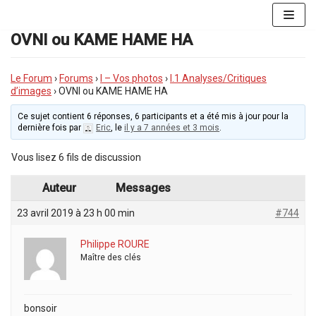
Aller
au
OVNI ou KAME HAME HA
contenu
Le Forum
›
Forums
›
I – Vos photos
›
I.1 Analyses/Critiques
d’images
›
OVNI ou KAME HAME HA
Ce sujet contient 6 réponses, 6 participants et a été mis à jour pour la
dernière fois par
Eric
, le
il y a 7 années et 3 mois
.
Vous lisez 6 fils de discussion
Auteur
Messages
23 avril 2019 à 23 h 00 min
#744
Philippe ROURE
Maître des clés
bonsoir