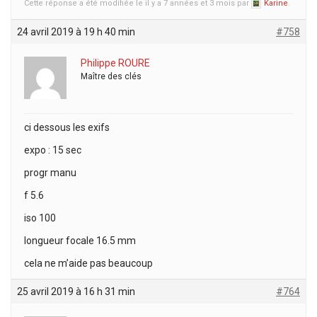
Cette réponse a été modifiée le il y a 7 années et 3 mois par
Karine
.
24 avril 2019 à 19 h 40 min
#758
Philippe ROURE
Maître des clés
ci dessous les exifs
expo : 15 sec
progr manu
f 5.6
iso 100
longueur focale 16.5 mm
cela ne m’aide pas beaucoup
25 avril 2019 à 16 h 31 min
#764