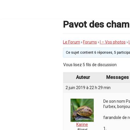
Aller
au
contenu
Pavot des cham
Le Forum
›
Forums
›
I – Vos photos
›
Ce sujet contient 6 réponses, 5 participa
Vous lisez 5 fils de discussion
Auteur
Messages
2 juin 2019 à 22 h 29 min
De son nom Papa
l’urbex, bonjou
farandole de ro
Karine
1.
Bloqué