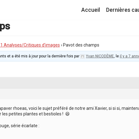
Accueil
Dernières ca
ps
I.1 Analyses/Critiques d’images
›
Pavot des champs
nts et a été mis à jour pour la dernière fois par
Yvan NICODÈME
, le
il y a 7 an
ver rhoeas, voici le sujet préféré de notre ami Xavier, si si si, maintenan
r les petites plantes et bestioles ! 😆
uge, série écarlate :