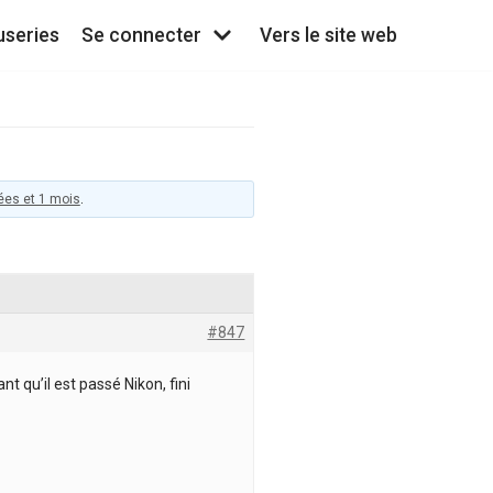
useries
Se connecter
Vers le site web
nées et 1 mois
.
#847
t qu’il est passé Nikon, fini