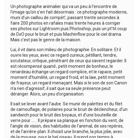
Un photographe animalier qui va un peu à l’encontre de
l’image qu’on s’en fait désormais : ce photographe moderne,
muni d’un caillou de compèt’, passant trente secondes à
faire 200 photos en rafales mais trente heures à corriger
ses photos sur Lightroom puis Photoshop, puis un pt’tit coup
de DxO pour le bruit et puis Machinflow pour le ciel drama.
Mais c’est pas le genre de la maison.
Lui, il vit dans son milieu de photographie. En solitaire. Et il
ouvre les yeux, avec ce regard curieux, pétillant, tendre,
scrutateur, critique, pénétrant de ceux qui savent regarder. Il
est récompensé quand , petit moment de bonheur, le
renardeau échange un regard complice, et le rapace, petit
moment d’humilité, un regard froid, et la laie, petit moment
de frayeur, un regard menaçant. Mais si le son de son Canon
n’a rien d’agressif, il sait que sa seule présence peut
déranger. Alors, un peu d’organisation.
Il sait se lever avant l’aube. Se munir de palettes et du filet
de camouflage, de polaires pour le bruit de déclencheur, d’un
sandwich pour le bruit des boyaux, et d’une bouteille de
verre pour …. . Il prépare sa planque en fonction du vent, de
l’angle de vision, des habitudes de l’animal, de ses repères,
et de l’arrière-plan. Il choisit une branche, la plus jolie, avec
de la mousse, pour le bel oiseau. Il prend son temps à