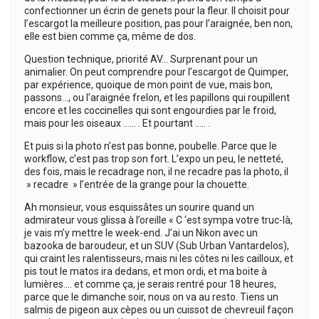
confectionner un écrin de genets pour la fleur. Il choisit pour
l’escargot la meilleure position, pas pour l’araignée, ben non,
elle est bien comme ça, même de dos.
Question technique, priorité AV… Surprenant pour un
animalier. On peut comprendre pour l’escargot de Quimper,
par expérience, quoique de mon point de vue, mais bon,
passons…, ou l’araignée frelon, et les papillons qui roupillent
encore et les coccinelles qui sont engourdies par le froid,
mais pour les oiseaux …… . Et pourtant ….. .
Et puis si la photo n’est pas bonne, poubelle. Parce que le
workflow, c’est pas trop son fort. L’expo un peu, le netteté,
des fois, mais le recadrage non, il ne recadre pas la photo, il
» recadre » l’entrée de la grange pour la chouette.
Ah monsieur, vous esquissâtes un sourire quand un
admirateur vous glissa à l’oreille « C ‘est sympa votre truc-là,
je vais m’y mettre le week-end. J’ai un Nikon avec un
bazooka de baroudeur, et un SUV (Sub Urban Vantardelos),
qui craint les ralentisseurs, mais ni les côtes ni les cailloux, et
pis tout le matos ira dedans, et mon ordi, et ma boite à
lumières…. et comme ça, je serais rentré pour 18 heures,
parce que le dimanche soir, nous on va au resto. Tiens un
salmis de pigeon aux cèpes ou un cuissot de chevreuil façon