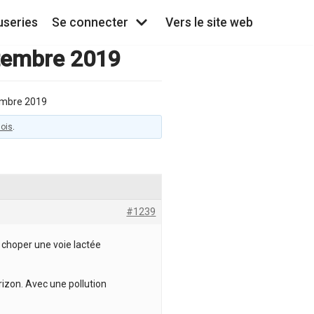
useries
Se connecter
Vers le site web
tembre 2019
embre 2019
mois
.
#1239
e choper une voie lactée
orizon. Avec une pollution