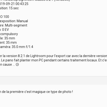
019-09-21 00:43:25
tion: 15 sec
ISO 100
xposition: Manual
e: Multi-segment
: 0 EV
h,compulsory
le: 35 mm
ent: 35 mm
 caméra: 35.0 mm f/1.4
iser la version 8.2.1 de Lightroom pour l’export car avec la dernière version
Le pano fait planter mon PC pendant certains traitement locaux. Et c’e
en cause … 😥
an de la première c’est magique ce type de photo !