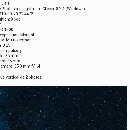
N D810
e Photoshop Lightroom Classic 8.2.1 (Windows)
019-09-20 22:44:09
tion: 8 sec
4
ISO 1600
xposition: Manual
e: Multi-segment
: 0 EV
h,compulsory
le: 35 mm
ent: 35 mm
 caméra: 35.0 mm f/1.4
e vertical de 2 photos