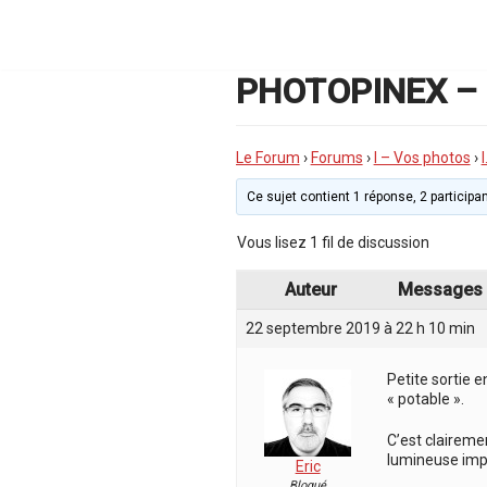
Aller
au
contenu
PHOTOPINEX – P
Le Forum
›
Forums
›
I – Vos photos
›
Ce sujet contient 1 réponse, 2 participan
Vous lisez 1 fil de discussion
Auteur
Messages
22 septembre 2019 à 22 h 10 min
Petite sortie 
« potable ».
C’est clairemen
lumineuse impor
Eric
Bloqué