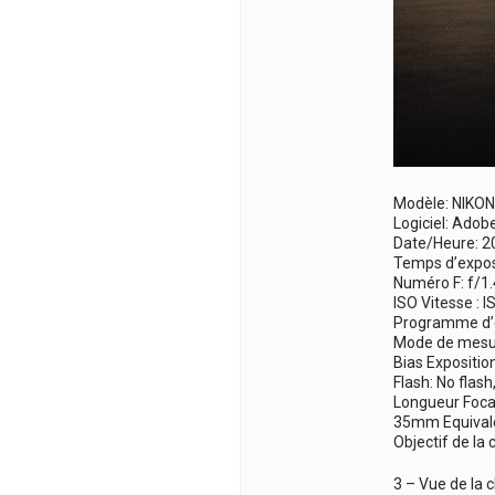
Modèle: NIKO
Logiciel: Adob
Date/Heure: 2
Temps d’exposi
Numéro F: f/1.
ISO Vitesse : 
Programme d’e
Mode de mesur
Bias Exposition
Flash: No flas
Longueur Foca
35mm Equival
Objectif de la
3 – Vue de la c