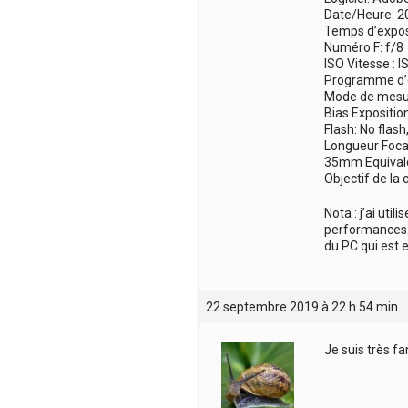
Date/Heure: 2
Temps d’exposi
Numéro F: f/8
ISO Vitesse : 
Programme d’e
Mode de mesur
Bias Exposition
Flash: No flas
Longueur Foca
35mm Equival
Objectif de la
Nota : j’ai util
performances. 
du PC qui est 
22 septembre 2019 à 22 h 54 min
Je suis très f