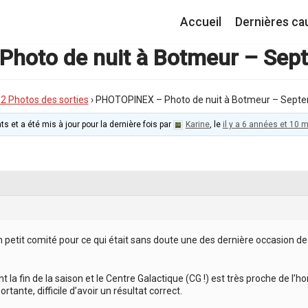
Accueil
Dernières ca
hoto de nuit à Botmeur – Sep
I.2 Photos des sorties
›
PHOTOPINEX – Photo de nuit à Botmeur – Sept
ts et a été mis à jour pour la dernière fois par
Karine
, le
il y a 6 années et 10 
en petit comité pour ce qui était sans doute une des dernière occasion d
t la fin de la saison et le Centre Galactique (CG !) est très proche de l’h
tante, difficile d’avoir un résultat correct.