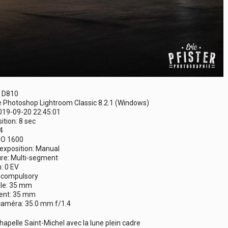
N D810
e Photoshop Lightroom Classic 8.2.1 (Windows)
019-09-20 22:45:01
tion: 8 sec
4
ISO 1600
xposition: Manual
e: Multi-segment
: 0 EV
h,compulsory
le: 35 mm
ent: 35 mm
 caméra: 35.0 mm f/1.4
hapelle Saint-Michel avec la lune plein cadre