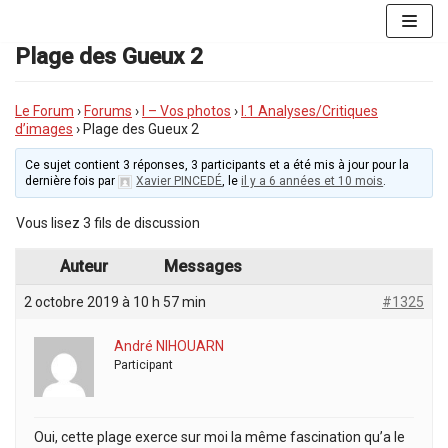
Aller
au
Plage des Gueux 2
contenu
Le Forum
›
Forums
›
I – Vos photos
›
I.1 Analyses/Critiques
d’images
›
Plage des Gueux 2
Ce sujet contient 3 réponses, 3 participants et a été mis à jour pour la
dernière fois par
Xavier PINCEDÉ
, le
il y a 6 années et 10 mois
.
Vous lisez 3 fils de discussion
Auteur
Messages
2 octobre 2019 à 10 h 57 min
#1325
André NIHOUARN
Participant
Oui, cette plage exerce sur moi la même fascination qu’a le