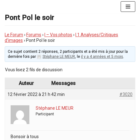
Aller
au
Pont Pol le soir
contenu
Le Forum
›
Forums
›
I – Vos photos
›
I.1 Analyses/Critiques
d’images
›
Pont Pol le soir
Ce sujet contient 2 réponses, 2 participants et a été mis à jour pour la
dernière fois par
Stéphane LE MEUR
, le
il y a 4 années et 5 mois
.
Vous lisez 2 fils de discussion
Auteur
Messages
12 février 2022 à 21 h 42 min
#3020
Stéphane LE MEUR
Participant
Bonsoir à tous