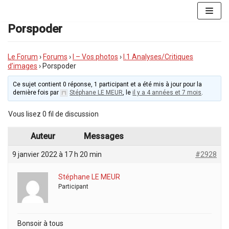
Aller
au
Porspoder
contenu
Le Forum
›
Forums
›
I – Vos photos
›
I.1 Analyses/Critiques
d’images
›
Porspoder
Ce sujet contient 0 réponse, 1 participant et a été mis à jour pour la
dernière fois par
Stéphane LE MEUR
, le
il y a 4 années et 7 mois
.
Vous lisez 0 fil de discussion
Auteur
Messages
9 janvier 2022 à 17 h 20 min
#2928
Stéphane LE MEUR
Participant
Bonsoir à tous