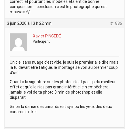
correct. et pourtant les modèles étaient de bonne
composition … conclusion c’est le photographe qui est
mauvais 🙁
3 juin 2020 à 13 h 22 min
#1886
Xavier PINCEDÉ
Participant
Un ciel sans nuage c’est vide, je suis le premier a le dire mais
la tu devait être fatigué. le montage se voir au premier coup
d’œil.
Quant à la signature sur les photos n’est pas tjs du meilleur
effet et qu’elle n’as pas grand intérêt elle n’empêchera
jamais le vol de ta photo 3 min de photoshop et elle
disparait.
Sinon la danse des canards est sympa les yeux des deux
canards c nikel