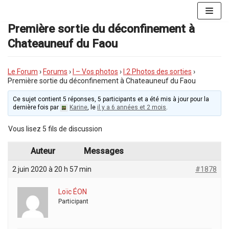
Aller
au
Première sortie du déconfinement à
contenu
Chateauneuf du Faou
Le Forum
›
Forums
›
I – Vos photos
›
I.2 Photos des sorties
›
Première sortie du déconfinement à Chateauneuf du Faou
Ce sujet contient 5 réponses, 5 participants et a été mis à jour pour la
dernière fois par
Karine
, le
il y a 6 années et 2 mois
.
Vous lisez 5 fils de discussion
Auteur
Messages
2 juin 2020 à 20 h 57 min
#1878
Loïc ÉON
Participant