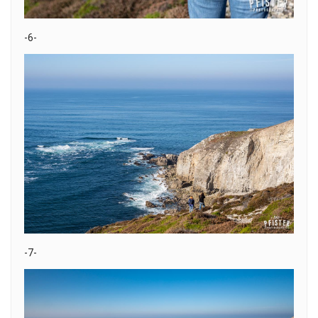
-6-
-7-