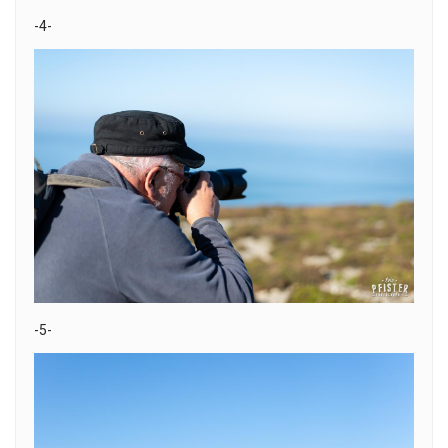
-4-
-5-