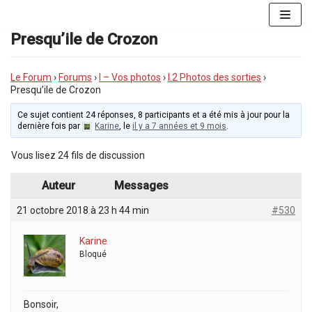
Aller
au
Presqu’ile de Crozon
contenu
Le Forum
›
Forums
›
I – Vos photos
›
I.2 Photos des sorties
›
Presqu’ile de Crozon
Ce sujet contient 24 réponses, 8 participants et a été mis à jour pour la
dernière fois par
Karine
, le
il y a 7 années et 9 mois
.
Vous lisez 24 fils de discussion
Auteur
Messages
21 octobre 2018 à 23 h 44 min
#530
Karine
Bloqué
Bonsoir,