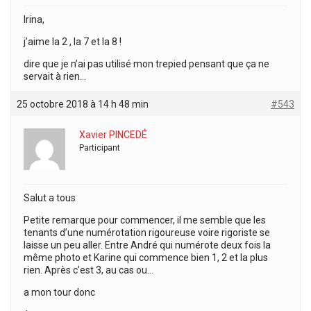
Irina,
j’aime la 2 , la 7 et la 8 !
dire que je n’ai pas utilisé mon trepied pensant que ça ne
servait à rien…
25 octobre 2018 à 14 h 48 min
#543
Xavier PINCEDÉ
Participant
Salut a tous
Petite remarque pour commencer, il me semble que les
tenants d’une numérotation rigoureuse voire rigoriste se
laisse un peu aller. Entre André qui numérote deux fois la
même photo et Karine qui commence bien 1, 2 et la plus
rien. Après c’est 3, au cas ou…
a mon tour donc