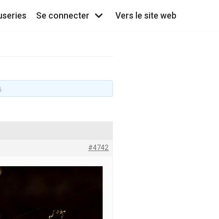
useries
Se connecter
Vers le site web
s
.
#4742