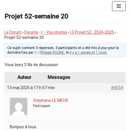
Aller
au
Projet 52-semaine 20
contenu
Le Forum
›
Forums
›
I – Vos photos
›
I.3 Projet 52 : 2024-2025
›
Projet 52-semaine 20
Ce sujet contient 3 réponses, 3 participants et a été mis à jour pour la
dernière fois par
Philippe ROURE
, le
il y a 1 année et 1 mois
.
Vous lisez 3 fils de discussion
Auteur
Messages
13 mai 2025 à 17 h 57 min
#4554
Stéphane LE MEUR
Participant
Bonjour à tous