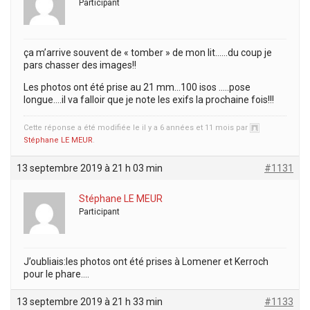
Participant
ça m’arrive souvent de « tomber » de mon lit……du coup je
pars chasser des images!!
Les photos ont été prise au 21 mm…100 isos …..pose
longue….il va falloir que je note les exifs la prochaine fois!!!
Cette réponse a été modifiée le il y a 6 années et 11 mois par
Stéphane LE MEUR
.
13 septembre 2019 à 21 h 03 min
#1131
Stéphane LE MEUR
Participant
J’oubliais:les photos ont été prises à Lomener et Kerroch
pour le phare….
13 septembre 2019 à 21 h 33 min
#1133