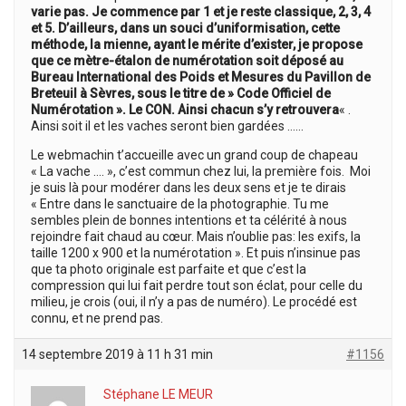
varie pas. Je commence par 1 et je reste classique, 2, 3, 4
et 5. D’ailleurs, dans un souci d’uniformisation, cette
méthode, la mienne, ayant le mérite d’exister, je propose
que ce mètre-étalon de numérotation soit déposé au
Bureau International des Poids et Mesures du Pavillon de
Breteuil à Sèvres, sous le titre de » Code Officiel de
Numérotation ». Le CON. Ainsi chacun s’y retrouvera
« .
Ainsi soit il et les vaches seront bien gardées ……
Le webmachin t’accueille avec un grand coup de chapeau
« La vache …. », c’est commun chez lui, la première fois. Moi
je suis là pour modérer dans les deux sens et je te dirais
« Entre dans le sanctuaire de la photographie. Tu me
sembles plein de bonnes intentions et ta célérité à nous
rejoindre fait chaud au cœur. Mais n’oublie pas: les exifs, la
taille 1200 x 900 et la numérotation ». Et puis n’insinue pas
que ta photo originale est parfaite et que c’est la
compression qui lui fait perdre tout son éclat, pour celle du
milieu, je crois (oui, il n’y a pas de numéro). Le procédé est
connu, et ne prend pas.
14 septembre 2019 à 11 h 31 min
#1156
Stéphane LE MEUR