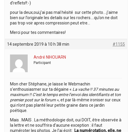
d’reflets!!:-)
pour la deux;oui;j’ai pas mal hésité sur cette photo….j’aime
bien sur l’originale les details sur les rochers….qu’on ne doit
pas trop voir apres compression peut etre…
Merci pour tes commentaires!
14 septembre 2019 à 10 h 38 min
#1155
André NIHOUARN
Participant
Mon cher Stéphane, je laisse le Webmachin
s’enthousiasmer sur ta dégaine «
La vache !! 37 minutes au
maximum !!
C’est le temps entre l’envoi des identifiants et ton
premier post sur le forum »
, et par là-même ironiser sur ceux
qui n’ont pas planté leur petite graine dans ce jardin
poétique.
Mais . MAIS . La méthodologie doit, oui DOIT, être observée à
la lettre et ne souffrira d’aucune exception : il faut
numéroter les photos. Je l’ai écrit :
La numérotation, elle, ne