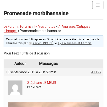
Aller
au
Promenade morbihannaise
contenu
Le Forum
›
Forums
›
I – Vos photos
›
I.1 Analyses/Critiques
d’images
›
Promenade morbihannaise
Ce sujet contient 10 réponses, 5 participants et a été mis à jour pour la
dernière fois par
Xavier PINCEDÉ
, le
il y a 6 années et 10 mois
.
Vous lisez 10 fils de discussion
Auteur
Messages
13 septembre 2019 à 20 h 57 min
#1127
Stéphane LE MEUR
Participant