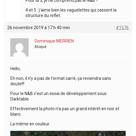
Pour la 3, je ne comprend pas le N&B ?
4 et 5 : j’aime bien les vaguelettes qui cassent la
structure du reflet.
26 novembre 2019 à 17 h 40 min
#1576
Dominique MERRIEN
Bloqué
Hello,
Eh non, il n’y a pas de format carré, ça reviendra sans
doute!!!
Pour le N&B c’est un essai de développement sous
Darktable.
Effectivement la photo n’a pas un grand intérêt en noir et
blanc.
La même en couleur.