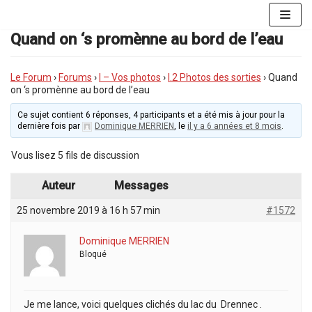
Aller
au
Quand on ‘s promènne au bord de l’eau
contenu
Le Forum
›
Forums
›
I – Vos photos
›
I.2 Photos des sorties
›
Quand
on ‘s promènne au bord de l’eau
Ce sujet contient 6 réponses, 4 participants et a été mis à jour pour la
dernière fois par
Dominique MERRIEN
, le
il y a 6 années et 8 mois
.
Vous lisez 5 fils de discussion
Auteur
Messages
25 novembre 2019 à 16 h 57 min
#1572
Dominique MERRIEN
Bloqué
Je me lance, voici quelques clichés du lac du Drennec .