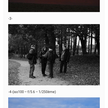
-3-
-4-(iso100 – f/5.6 – 1/250ème)