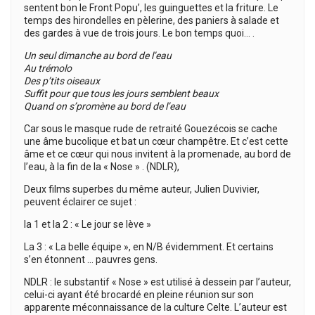
sentent bon le Front Popu’, les guinguettes et la friture. Le
temps des hirondelles en pèlerine, des paniers à salade et
des gardes à vue de trois jours. Le bon temps quoi… .
Un seul dimanche au bord de l’eau
Au trémolo
Des p’tits oiseaux
Suffit pour que tous les jours semblent beaux
Quand on s’promène au bord de l’eau
Car sous le masque rude de retraité Gouezécois se cache
une âme bucolique et bat un cœur champêtre. Et c’est cette
âme et ce cœur qui nous invitent à la promenade, au bord de
l’eau, à la fin de la « Nose » . (NDLR),
Deux films superbes du même auteur, Julien Duvivier,
peuvent éclairer ce sujet :
la 1 et la 2 : « Le jour se lève »
La 3 : « La belle équipe », en N/B évidemment. Et certains
s’en étonnent … pauvres gens.
NDLR : le substantif « Nose » est utilisé à dessein par l’auteur,
celui-ci ayant été brocardé en pleine réunion sur son
apparente méconnaissance de la culture Celte. L’auteur est