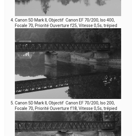
Canon 5D Mark II, Objectif Canon EF 70/200, Iso 400,
Focale 70, Priorité Ouverture f25, Vitesse 0,5s, trépied
Canon 5D Mark II, Objectif Canon EF 70/200, Iso 200,
Focale 70, Priorité Ouverture f18, Vitesse 0,5s, trépied