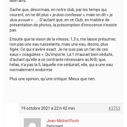
Mon ami,
Sache que, désormais, en notre club, par les temps qui
courent, on ne dit plus «
je dois confesser »
, mais on dit «
je
dois avouer
» …… D’autant que, en ce Club, en matière de
présentation de photos, la présomption d’innocence n’existe
pas.
Ensuite que la vision de la vitesse, 1,3 s, me laisse présumer,
non pas une eau ruisselante, mais une eau, disons, plus
figée. Ce qui s’avère exact. Je ne suis pas un fan de ces
eaux « coagulées ». Qu’importe. La 1 m’aurait bien séduite,
d’autant qu’elle a ce contraste nécessaire au N/B, que,
hélas, n’a pas la 5, laquelle me séduirait, elle, qui a une eau
normalement endormie.
Plus une opinion, qu’une critique. Mieux que rien.
19 octobre 2021 à 22 h 42 min
#2753
Jean-Michel Floch
Participant