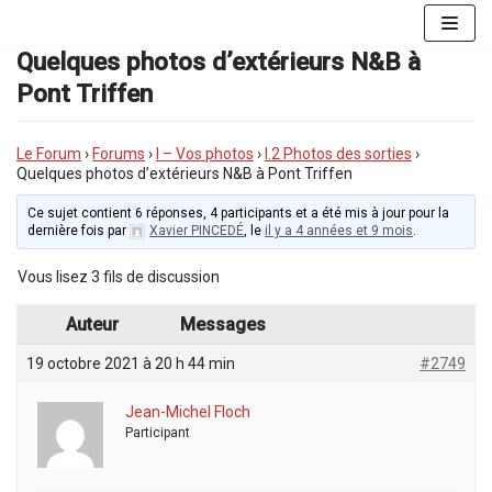
Aller
au
Quelques photos d’extérieurs N&B à
contenu
Pont Triffen
Le Forum
›
Forums
›
I – Vos photos
›
I.2 Photos des sorties
›
Quelques photos d’extérieurs N&B à Pont Triffen
Ce sujet contient 6 réponses, 4 participants et a été mis à jour pour la
dernière fois par
Xavier PINCEDÉ
, le
il y a 4 années et 9 mois
.
Vous lisez 3 fils de discussion
Auteur
Messages
19 octobre 2021 à 20 h 44 min
#2749
Jean-Michel Floch
Participant