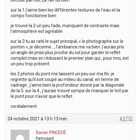
secoue parfois, ça fait du bien
sur la 1 j’aime bien les différentes textures de l’eau et la
compo fonctionne bien
je trouve la 2 un peu fade, manquant de contraste mais
l’atmosphère est agréable
sur la 3 tu as raté le sujet principal, « le photographe sur le
ponton », je déconne…, l’ambiance me va bien. j’aurais pris
un angle de prise plus proche du sol pour garder le reflet
complet mais en réduisant le premier plan qui , pour moi, est
un peu trop présent.
les 2 photos du pont me laissent un peu sur ma fin. je
regrette qu’il soit coupé au milieu du canal. en terme de
cadrage , j’aime bien la profondeur donné par la diagonale
de la 5. sur la 4 , j’aurais trouvé sympa de masquer le toit par
le pont pour n’avoir que le reflet.
cordialement
24 octobre 2021 à 13 h 13 min
#2772
Xavier PINCEDÉ
Participant