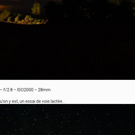
– f/2.8 – ISO2000 – 28mm
u’on y est, un essai de voie lactée…