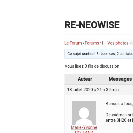
Aller
au
contenu
RE-NEOWISE
Le Forum
›
Forums
›
I – Vos photos
›
Ce sujet contient 3 réponses, 2 participa
Vous lisez 3 fils de discussion
Auteur
Messages
18 juillet 2020 à 21 h 39 min
Bonsoir à tous
Deuxième sorti
entre 0H20 et
Marie-Yvonne
ROLLAND