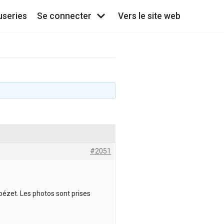
useries
Se connecter
Vers le site web
#2051
pézet. Les photos sont prises