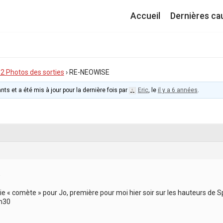
Accueil
Dernières ca
I.2 Photos des sorties
›
RE-NEOWISE
nts et a été mis à jour pour la dernière fois par
Eric
, le
il y a 6 années
.
,
e « comète » pour Jo, première pour moi hier soir sur les hauteurs de S
 h30