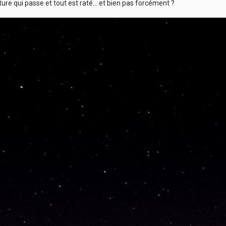
iture qui passe et tout est raté… et bien pas forcément ?