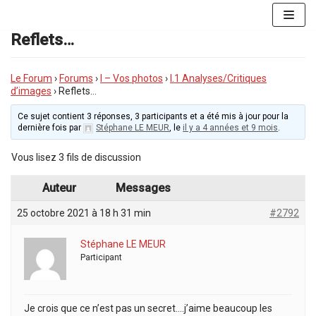
Aller
au
Reflets…
contenu
Le Forum
›
Forums
›
I – Vos photos
›
I.1 Analyses/Critiques
d’images
›
Reflets…
Ce sujet contient 3 réponses, 3 participants et a été mis à jour pour la
dernière fois par
Stéphane LE MEUR
, le
il y a 4 années et 9 mois
.
Vous lisez 3 fils de discussion
Auteur
Messages
25 octobre 2021 à 18 h 31 min
#2792
Stéphane LE MEUR
Participant
Je crois que ce n’est pas un secret….j’aime beaucoup les