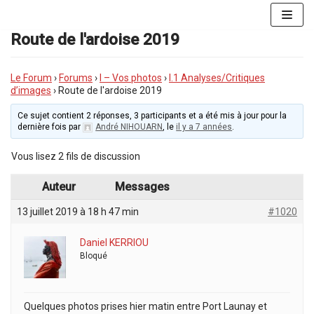
Aller
au
Route de l'ardoise 2019
contenu
Le Forum
›
Forums
›
I – Vos photos
›
I.1 Analyses/Critiques
d’images
›
Route de l'ardoise 2019
Ce sujet contient 2 réponses, 3 participants et a été mis à jour pour la
dernière fois par
André NIHOUARN
, le
il y a 7 années
.
Vous lisez 2 fils de discussion
Auteur
Messages
13 juillet 2019 à 18 h 47 min
#1020
Daniel KERRIOU
Bloqué
Quelques photos prises hier matin entre Port Launay et