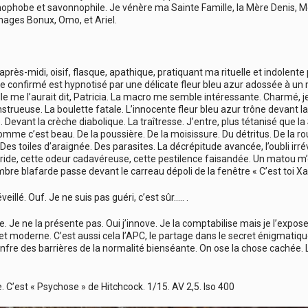
ophobe et savonnophile. Je vénère ma Sainte Famille, la Mère Denis, 
mages Bonux, Omo, et Ariel.
e après-midi, oisif, flasque, apathique, pratiquant ma rituelle et indole
e confirmé est hypnotisé par une délicate fleur bleu azur adossée à un 
lle me l’aurait dit, Patricia. La macro me semble intéressante. Charmé, j
trueuse. La boulette fatale. L’innocente fleur bleu azur trône devant l
Devant la crèche diabolique. La traîtresse. J’entre, plus tétanisé que l
me c’est beau. De la poussière. De la moisissure. Du détritus. De la rouille.
Des toiles d’araignée. Des parasites. La décrépitude avancée, l’oubli irrév
ride, cette odeur cadavéreuse, cette pestilence faisandée. Un matou m’o
bre blafarde passe devant le carreau dépoli de la fenêtre « C’est toi Xa
veillé. Ouf. Je ne suis pas guéri, c’est sûr….. .
. Je ne la présente pas. Oui j’innove. Je la comptabilise mais je l’expose
t et moderne. C’est aussi cela l’APC, le partage dans le secret énigmatiq
nfre des barrières de la normalité bienséante. On ose la chose cachée. La
. C’est « Psychose » de Hitchcock. 1/15. AV 2,5. Iso 400