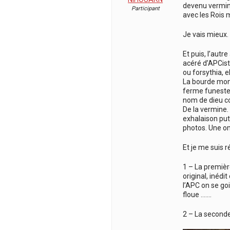
devenu vermin
Participant
avec les Rois 
Je vais mieux.
Et puis, l’autr
acéré d’APCist
ou forsythia, e
La bourde mons
ferme funeste. 
nom de dieu com
De la vermine. 
exhalaison put
photos. Une om
Et je me suis ré
1 – La première
original, inédi
l’APC on se goi
floue …….
2 – La seconde