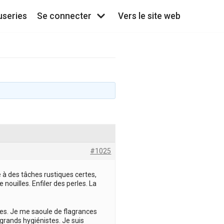
useries
Se connecter
Vers le site web
#1025
 à des tâches rustiques certes,
 nouilles. Enfiler des perles. La
es. Je me saoule de flagrances
grands hygiénistes. Je suis