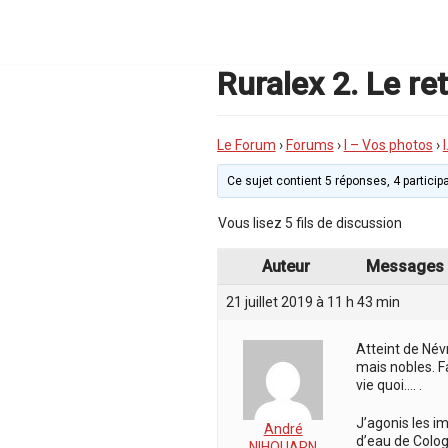
Aller
au
contenu
Ruralex 2. Le re
Le Forum
›
Forums
›
I – Vos photos
›
Ce sujet contient 5 réponses, 4 participa
Vous lisez 5 fils de discussion
Auteur
Messages
21 juillet 2019 à 11 h 43 min
Atteint de Név
mais nobles. Fa
vie quoi…. .
J’agonis les i
André
d’eau de Colog
NIHOUARN