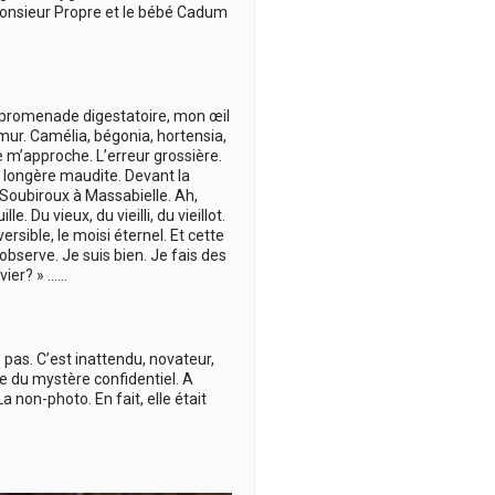
Monsieur Propre et le bébé Cadum
nte promenade digestatoire, mon œil
mur. Camélia, bégonia, hortensia,
e m’approche. L’erreur grossière.
a longère maudite. Devant la
a Soubiroux à Massabielle. Ah,
 Du vieux, du vieilli, du vieillot.
ersible, le moisi éternel. Et cette
bserve. Je suis bien. Je fais des
vier? » ……
 pas. C’est inattendu, novateur,
ue du mystère confidentiel. A
 non-photo. En fait, elle était