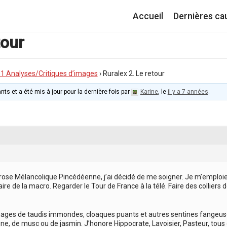
Accueil
Dernières ca
tour
I.1 Analyses/Critiques d’images
›
Ruralex 2. Le retour
nts et a été mis à jour pour la dernière fois par
Karine
, le
il y a 7 années
.
rose Mélancolique Pincédéenne, j’ai décidé de me soigner. Je m’emploie
ire de la macro. Regarder le Tour de France à la télé. Faire des colliers de
mages de taudis immondes, cloaques puants et autres sentines fangeus
ne, de musc ou de jasmin. J’honore Hippocrate, Lavoisier, Pasteur, tous 