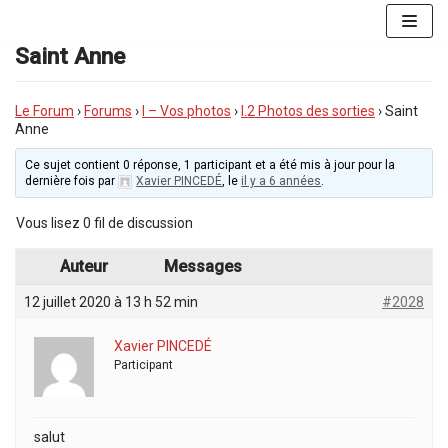
Aller
au
Saint Anne
contenu
Le Forum
›
Forums
›
I – Vos photos
›
I.2 Photos des sorties
›
Saint
Anne
Ce sujet contient 0 réponse, 1 participant et a été mis à jour pour la
dernière fois par
Xavier PINCEDÉ
, le
il y a 6 années
.
Vous lisez 0 fil de discussion
Auteur
Messages
12 juillet 2020 à 13 h 52 min
#2028
Xavier PINCEDÉ
Participant
salut