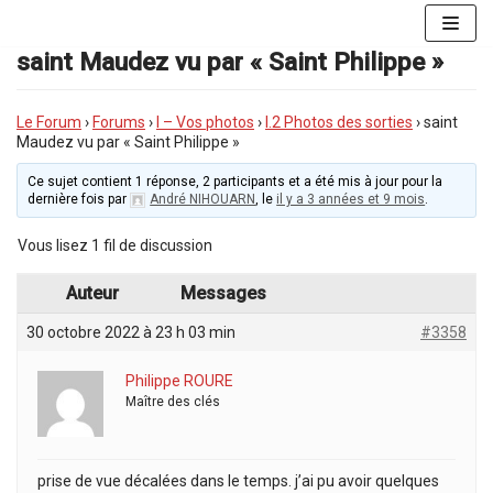
Aller
au
saint Maudez vu par « Saint Philippe »
contenu
Le Forum
›
Forums
›
I – Vos photos
›
I.2 Photos des sorties
›
saint
Maudez vu par « Saint Philippe »
Ce sujet contient 1 réponse, 2 participants et a été mis à jour pour la
dernière fois par
André NIHOUARN
, le
il y a 3 années et 9 mois
.
Vous lisez 1 fil de discussion
Auteur
Messages
30 octobre 2022 à 23 h 03 min
#3358
Philippe ROURE
Maître des clés
prise de vue décalées dans le temps. j’ai pu avoir quelques